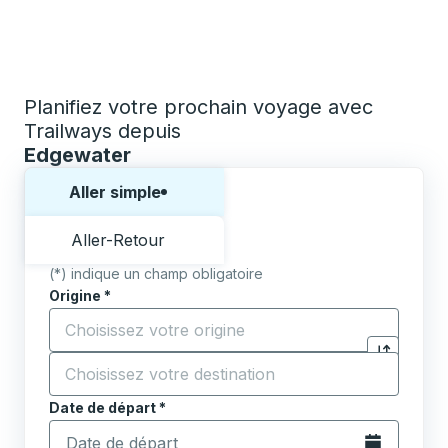
Planifiez votre prochain voyage avec
Trailways depuis
Edgewater
Choisissez un sens ou un aller-retour:
Aller simple
Aller-Retour
(*) indique un champ obligatoire
Origine
*
Commencez à saisir la ville d'origine pour ouvrir les 
Destination
*
Cliquez pou
Commencez à saisir la ville de destination pour ouvrir
Date de départ
Tapez la date au format date Barre oblique du mois à 2 c
*
Ouvrez le calen