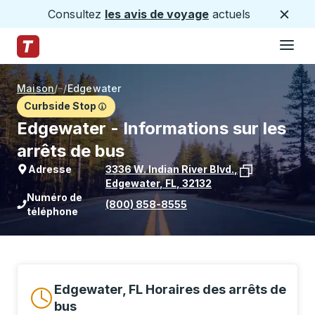
Consultez
les avis de voyage
actuels
Ferme
Hamburge
Passez au contenu principal
Page d'accueil des sentiers
Maison
/
/
Edgewater
Curbside Stop
Edgewater - Informations sur les
arrêts de bus
Adresse
3336 W. Indian River Blvd.
,
Edgewater
,
FL
,
32132
Voir l'emplacement de l'arrêt sur Goo
Numéro de
(800) 858-8555
téléphone
Edgewater, FL Horaires des arrêts de
bus