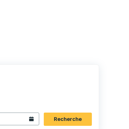
rmat date Barre oblique du mois à 2 chiffres Barre obliqu
 fléchées pour accéder à la ville d'origine souhaitée, puis a
ptions de localisation, puis utilisez les touches fléchées po
Ouvrez le calendrier.
Recherche