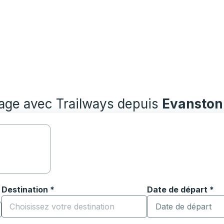
yage avec Trailways depuis
Evanston
Destination
*
Date de départ
Tapez la date au fo
*
ouvrir les options de localisation, puis utilisez les touches
Commencez à saisir la ville de destination pour ouvrir les o