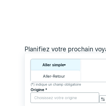
Planifiez votre prochain vo
Choisissez un sens ou un aller-retour:
Aller simple
Aller-Retour
(*) indique un champ obligatoire
Origine
*
Commencez à saisir la ville d'origine pour 