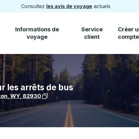
Consultez
les avis de voyage
actuels
Informations de
Service
Créer u
voyage
client
compte
r les arrêts de bus
Voir l'emplacement de l'arrêt sur Googl
ton
,
WY
,
82930