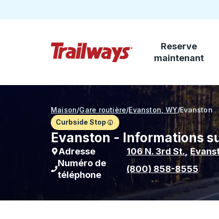
Reserve
Passez au contenu principal
maintenant
Page d'accueil des sentiers
Maison
/
Gare routière
/
Evanston, WY
/
Evanston
Curbside Stop
Evanston - Informations su
Adresse
106 N. 3rd St.
,
Evans
Numéro de
(800) 858-8555
téléphone