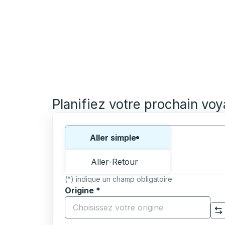
Planifiez votre prochain vo
Choisissez un sens ou un aller-retour:
Aller simple
Aller-Retour
(*) indique un champ obligatoire
Origine
*
Commencez à saisir la ville d'origine pour 