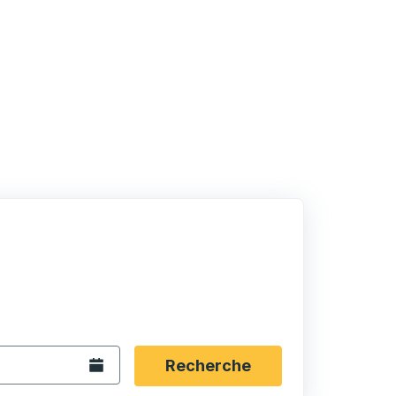
rmat date Barre oblique du mois à 2 chiffres Barre obliqu
 fléchées pour accéder à la ville d'origine souhaitée, puis a
ptions de localisation, puis utilisez les touches fléchées po
Ouvrez le calendrier.
Recherche