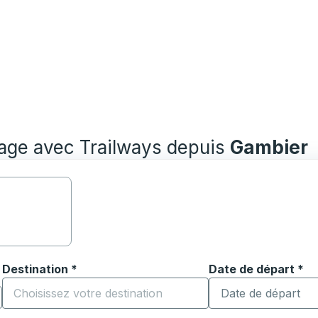
yage avec Trailways depuis
Gambier
Destination
*
Date de départ
Tapez la date au fo
*
ouvrir les options de localisation, puis utilisez les touches
Commencez à saisir la ville de destination pour ouvrir les o