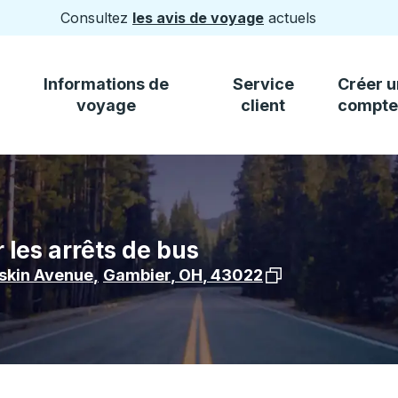
Consultez
les avis de voyage
actuels
Informations de
Service
Créer u
voyage
client
compte
 les arrêts de bus
Voir l'emplacement 
askin Avenue
,
Gambier
,
OH
,
43022