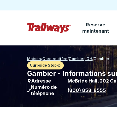
Reserve
Passez au contenu principal
maintenant
Page d'accueil des sentiers
Maison
/
Gare routière
/
Gambier, OH
/
Gambier
Curbside Stop
Gambier - Informations sur
Adresse
McBride Hall, 202 G
Numéro de
(800) 858-8555
téléphone