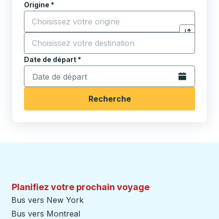
Origine
*
Commencez à saisir la ville d'origine pour ouvrir les 
Destination
*
Cliquez pou
Commencez à saisir la ville de destination pour ouvrir
Date de départ
Tapez la date au format date Barre oblique du mois à 2 c
*
Ouvrez le calen
Recherche
Planifiez votre prochain voyage
Bus vers New York
Bus vers Montreal