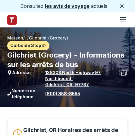
Consultez
les avis de voyage
actuels
Ferme
Hamburge
Passez au contenu principal
Page d'accueil des sentiers
Maison
/
/
Gilchrist (Grocery)
Curbside Stop
Gilchrist (Grocery) - Informations
sur les arrêts de bus
Adresse
138303 North Highway 97
Northbound
,
Gilchrist
,
OR
,
97737
Voir l'emplacement de l'arrêt sur Goo
Numéro de
(800) 858-8555
téléphone
Gilchrist, OR Horaires des arrêts de