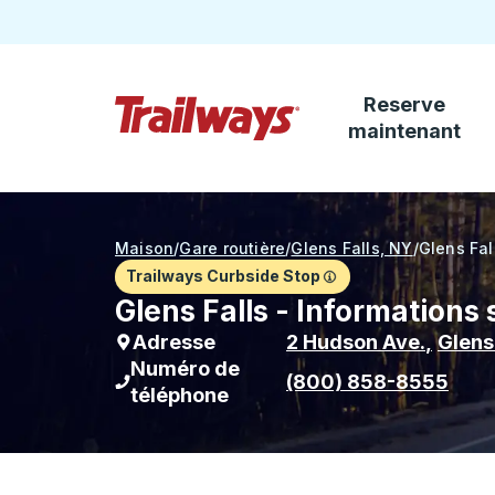
Reserve
Passez au contenu principal
maintenant
Page d'accueil des sentiers
Maison
/
Gare routière
/
Glens Falls, NY
/
Glens Fal
Trailways Curbside Stop
Glens Falls - Informations 
Adresse
2 Hudson Ave.
,
Glens
Numéro de
(800) 858-8555
téléphone