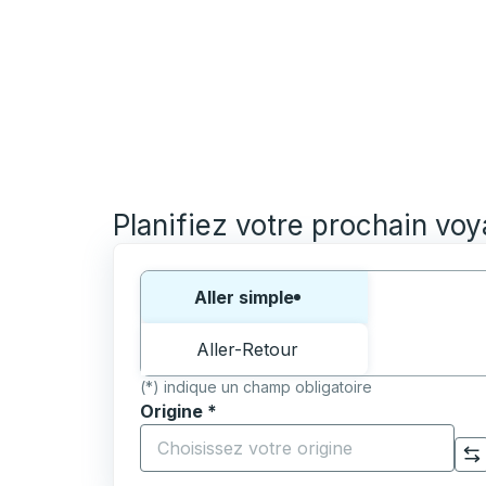
Planifiez votre prochain vo
Choisissez un sens ou un aller-retour:
Aller simple
Aller-Retour
(*) indique un champ obligatoire
Origine
*
Commencez à saisir la ville d'origine pour 