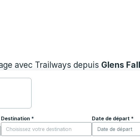
yage avec Trailways depuis
Glens Fal
Destination
*
Date de départ
Tapez la date au fo
*
ouvrir les options de localisation, puis utilisez les touches
Commencez à saisir la ville de destination pour ouvrir les o