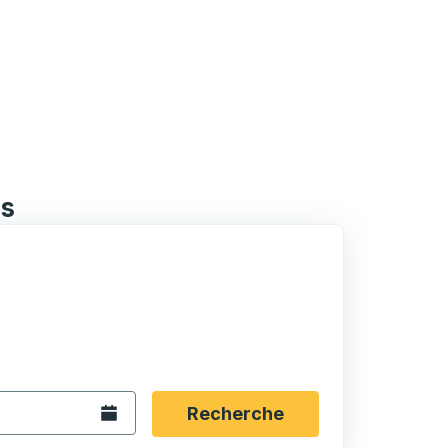
ls
rmat date Barre oblique du mois à 2 chiffres Barre obliqu
 fléchées pour accéder à la ville d'origine souhaitée, puis a
ptions de localisation, puis utilisez les touches fléchées po
Ouvrez le calendrier.
Recherche