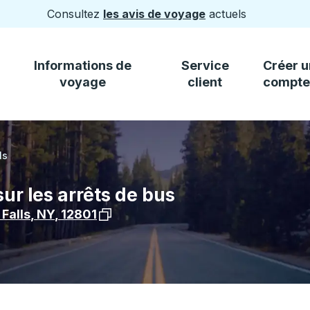
Consultez
les avis de voyage
actuels
Informations de
Service
Créer u
voyage
client
compte
ls
sur les arrêts de bus
Voir l'emplacement de l'arrêt sur Goog
 Falls
,
NY
,
12801