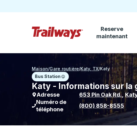
Reserve
Passez au contenu principal
maintenant
Page d'accueil des sentiers
Maison
/
Gare routière
/
Katy, TX
/
Katy
Bus Station
Katy - Informations sur la 
Adresse
653 Pin Oak Rd.
,
Kat
Numéro de
(800) 858-8555
téléphone