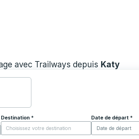
yage avec Trailways depuis
Katy
Destination
*
Date de départ
Tapez la date au fo
*
ouvrir les options de localisation, puis utilisez les touches
Commencez à saisir la ville de destination pour ouvrir les o