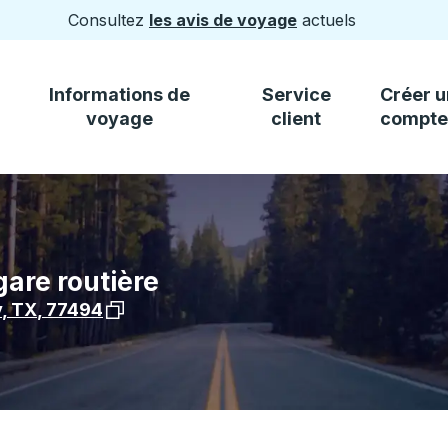
Consultez
les avis de voyage
actuels
Informations de
Service
Créer u
voyage
client
compte
gare routière
Voir l'emplacement de l'arrêt sur Google Ma
y
,
TX
,
77494