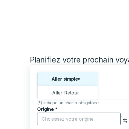
Planifiez votre prochain vo
Choisissez un sens ou un aller-retour:
Aller simple
Aller-Retour
(*) indique un champ obligatoire
Origine
*
Commencez à saisir la ville d'origine pour 