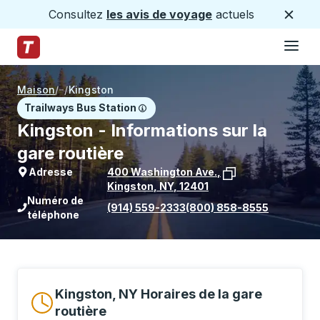
Consultez
les avis de voyage
actuels
Ferme
Hamburge
Passez au contenu principal
Page d'accueil des sentiers
Maison
/
/
Kingston
Trailways Bus Station
Kingston - Informations sur la
gare routière
Adresse
400 Washington Ave.
,
Kingston
,
NY
,
12401
Voir l'emplacement de l'arrêt sur Goo
Numéro de
(914) 559-2333
(800) 858-8555
téléphone
Kingston, NY Horaires de la gare
routière