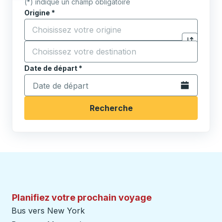
(*) indique un champ obligatoire
Origine
*
Commencez à saisir la ville d'origine pour ouvrir les 
Destination
*
Cliquez pou
Commencez à saisir la ville de destination pour ouvrir
Date de départ
Tapez la date au format date Barre oblique du mois à 2 c
*
Ouvrez le calen
Recherche
Planifiez votre prochain voyage
Bus vers New York