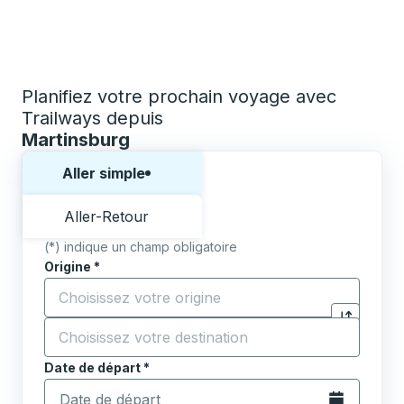
Planifiez votre prochain voyage avec
Trailways depuis
Martinsburg
Choisissez un sens ou un aller-retour:
Aller simple
Aller-Retour
(*) indique un champ obligatoire
Origine
*
Commencez à saisir la ville d'origine pour ouvrir les 
Destination
*
Cliquez pou
Commencez à saisir la ville de destination pour ouvrir
Date de départ
Tapez la date au format date Barre oblique du mois à 2 c
*
Ouvrez le calen