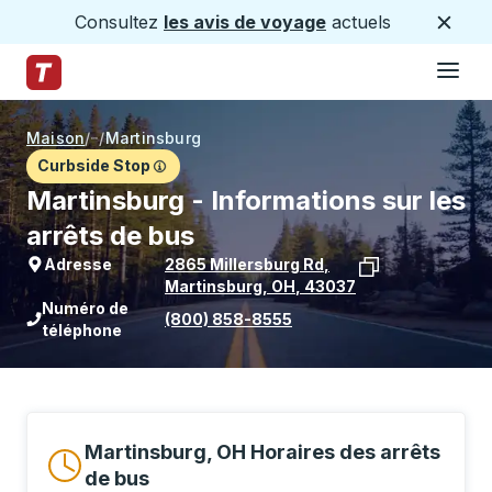
Consultez
les avis de voyage
actuels
Ferme
Hamburge
Passez au contenu principal
Page d'accueil des sentiers
Maison
/
/
Martinsburg
Curbside Stop
Martinsburg - Informations sur les
arrêts de bus
Adresse
2865 Millersburg Rd
,
Martinsburg
,
OH
,
43037
Voir l'emplacement de l'arrêt sur Goo
Numéro de
(800) 858-8555
téléphone
Martinsburg, OH Horaires des arrêts
de bus