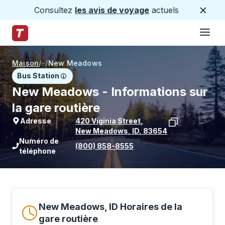
Consultez
les avis de voyage
actuels
Ferme
Hamburge
Passez au contenu principal
Page d'accueil des sentiers
Maison
/
/
New Meadows
Bus Station
New Meadows - Informations sur
la gare routière
Adresse
420 Viginia Street
,
New Meadows
,
ID
,
83654
Voir l'emplacement de l'arrêt sur Goo
Numéro de
(800) 858-8555
téléphone
New Meadows, ID Horaires de la
gare routière