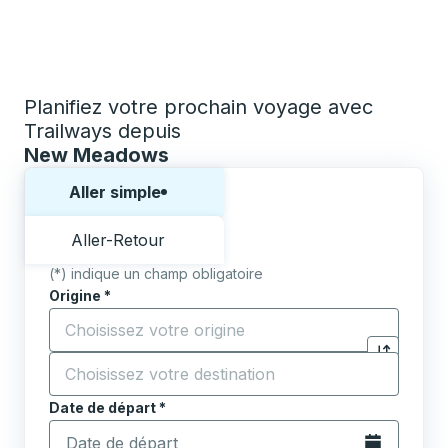
Planifiez votre prochain voyage avec
Trailways depuis
New Meadows
Choisissez un sens ou un aller-retour:
Aller simple
Aller-Retour
(*) indique un champ obligatoire
Origine
*
Commencez à saisir la ville d'origine pour ouvrir les 
Destination
*
Cliquez pou
Commencez à saisir la ville de destination pour ouvrir
Date de départ
Tapez la date au format date Barre oblique du mois à 2 c
*
Ouvrez le calen