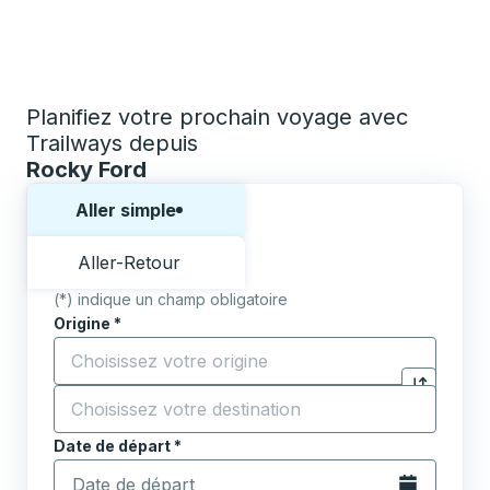
Planifiez votre prochain voyage avec
Trailways depuis
Rocky Ford
Choisissez un sens ou un aller-retour:
Aller simple
Aller-Retour
(*) indique un champ obligatoire
Origine
*
Commencez à saisir la ville d'origine pour ouvrir les 
Destination
*
Cliquez pou
Commencez à saisir la ville de destination pour ouvrir
Date de départ
Tapez la date au format date Barre oblique du mois à 2 c
*
Ouvrez le calen