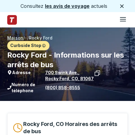
Consultez
les avis de voyage
actuels
Ferme
Hamburge
Passez au contenu principal
Page d'accueil des sentiers
Maison
/
/
Rocky Ford
Curbside Stop
Rocky Ford - Informations sur les
arrêts de bus
Adresse
700 Swink Ave.
,
Rocky Ford
,
CO
,
81067
Voir l'emplacement de l'arrêt sur Goo
Numéro de
(800) 858-8555
téléphone
Rocky Ford, CO Horaires des arrêts
de bus