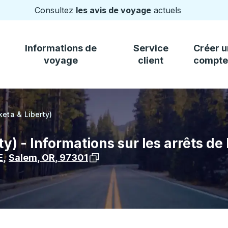
Consultez
les avis de voyage
actuels
Informations de
Service
Créer u
voyage
client
compte
eta & Liberty)
) - Informations sur les arrêts de
Voir l'emplacement de l'arrêt sur 
E
,
Salem
,
OR
,
97301