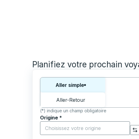
Planifiez votre prochain vo
Choisissez un sens ou un aller-retour:
Aller simple
Aller-Retour
(*) indique un champ obligatoire
Origine
*
Commencez à saisir la ville d'origine pour 