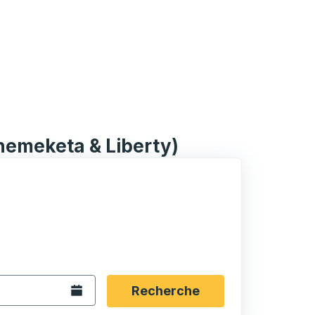
hemeketa & Liberty)
rmat date Barre oblique du mois à 2 chiffres Barre obliqu
 fléchées pour accéder à la ville d'origine souhaitée, puis a
ptions de localisation, puis utilisez les touches fléchées po
Ouvrez le calendrier.
Recherche