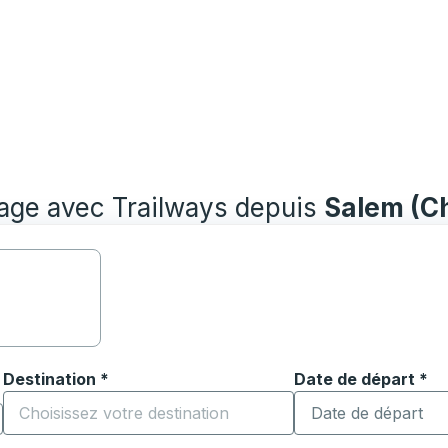
yage avec Trailways depuis
Salem (C
Destination
*
Date de départ
Tapez la date au fo
*
ouvrir les options de localisation, puis utilisez les touches
Commencez à saisir la ville de destination pour ouvrir les o