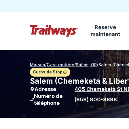
Reserve
Passez au contenu principal
maintenant
Page d'accueil des sentiers
Maison
/
Gare routière
/
Salem, OR
/
Salem (Chemek
Curbside Stop
Salem (Chemeketa & Liberty
Adresse
405 Chemeketa St N
Numéro de
(858) 800-8898
téléphone