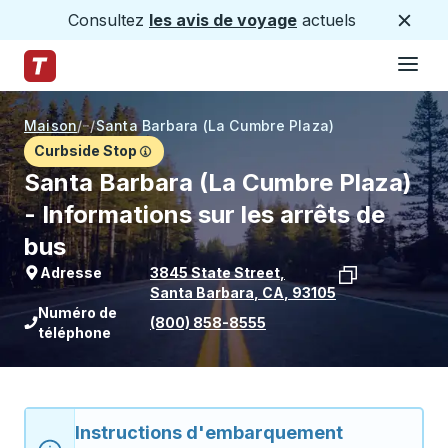
Consultez
les avis de voyage
actuels
Ferme
Hamburge
Passez au contenu principal
Page d'accueil des sentiers
Maison
/
/
Santa Barbara (La Cumbre Plaza)
Curbside Stop
Santa Barbara (La Cumbre Plaza)
- Informations sur les arrêts de
bus
Adresse
3845 State Street
,
Santa Barbara
,
CA
,
93105
Voir l'emplacement de l'arrêt sur Goo
Numéro de
(800) 858-8555
téléphone
Instructions d'embarquement