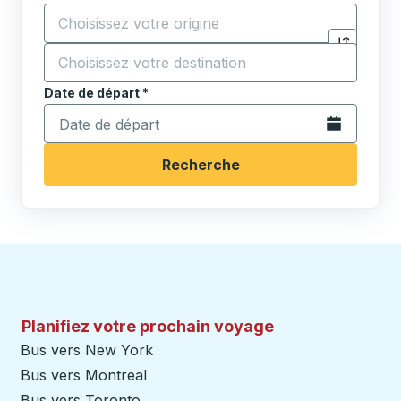
Commencez à saisir la ville d'origine pour ouvrir les 
Destination
*
Cliquez pou
Commencez à saisir la ville de destination pour ouvrir
Date de départ
Tapez la date au format date Barre oblique du mois à 2 c
*
Ouvrez le calen
Recherche
Planifiez votre prochain voyage
Bus vers New York
Bus vers Montreal
Bus vers Toronto