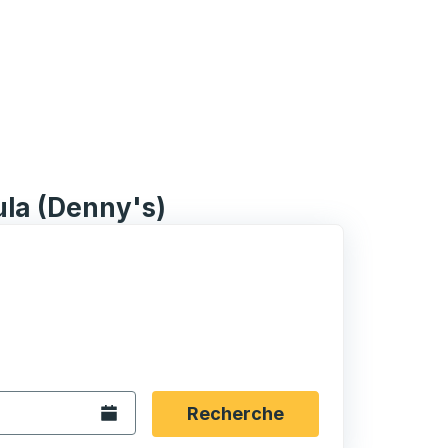
ula (Denny's)
rmat date Barre oblique du mois à 2 chiffres Barre obliqu
 fléchées pour accéder à la ville d'origine souhaitée, puis a
ptions de localisation, puis utilisez les touches fléchées po
Ouvrez le calendrier.
Recherche