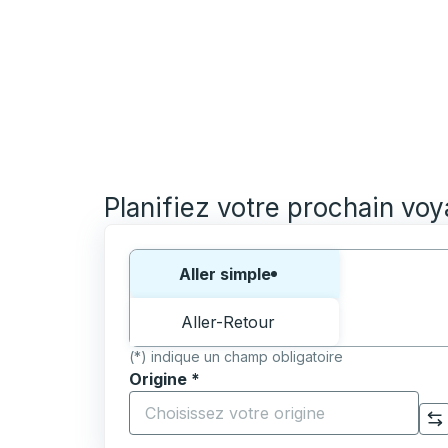
Planifiez votre prochain vo
Choisissez un sens ou un aller-retour:
Aller simple
Aller-Retour
(*) indique un champ obligatoire
Origine
*
Commencez à saisir la ville d'origine pour 