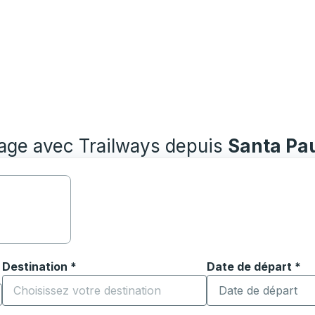
yage avec Trailways depuis
Santa Pa
Destination
*
Date de départ
Tapez la date au fo
*
ouvrir les options de localisation, puis utilisez les touches
Commencez à saisir la ville de destination pour ouvrir les o