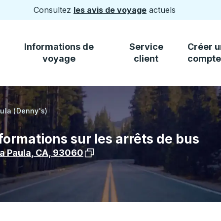
Consultez
les avis de voyage
actuels
Informations de
Service
Créer u
voyage
client
compte
ula (Denny's)
formations sur les arrêts de bus
Voir l'emplacement de l'arrêt sur G
a Paula
,
CA
,
93060