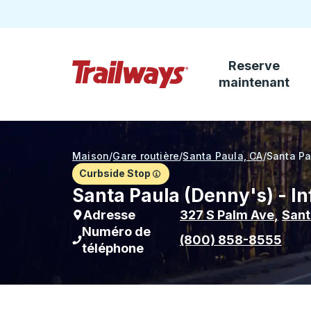
Reserve
Passez au contenu principal
maintenant
Page d'accueil des sentiers
Maison
/
Gare routière
/
Santa Paula, CA
/
Santa Pa
Curbside Stop
Santa Paula (Denny's) - In
Adresse
327 S Palm Ave
,
Sant
Numéro de
(800) 858-8555
téléphone