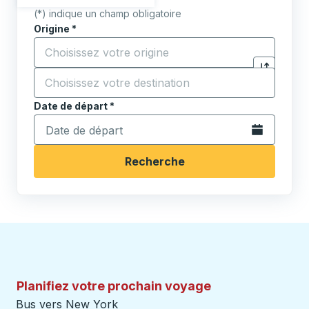
(*) indique un champ obligatoire
Origine
*
Commencez à saisir la ville d'origine pour ouvrir les 
Destination
*
Cliquez pou
Commencez à saisir la ville de destination pour ouvrir
Date de départ
Tapez la date au format date Barre oblique du mois à 2 c
*
Ouvrez le calen
Recherche
Planifiez votre prochain voyage
Bus vers New York