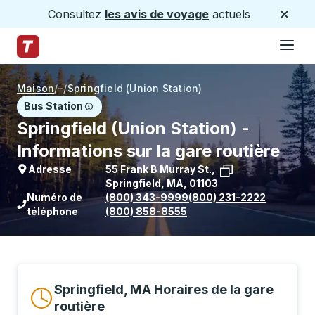
Consultez
les avis de voyage
actuels
Ferme
Hamburge
Passez au contenu principal
Page d'accueil des sentiers
Maison
/
/
Springfield (Union Station)
Bus Station
Springfield (Union Station) -
Informations sur la gare routière
Adresse
55 Frank B Murray St.
,
Springfield
,
MA
,
01103
Voir l'emplacement de l'arrêt sur Goo
Numéro de
(800) 343-9999
(800) 231-2222
téléphone
(800) 858-8555
Springfield, MA Horaires de la gare
routière