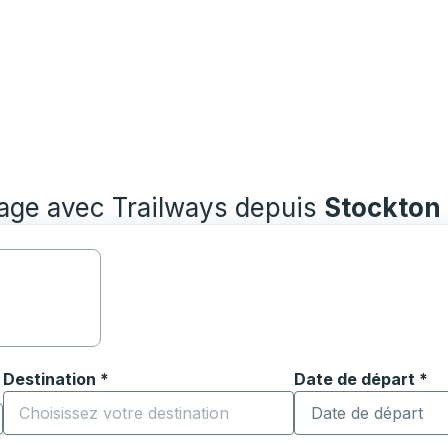
yage avec Trailways depuis
Stockton
Destination
*
Date de départ
Tapez la date au fo
*
ouvrir les options de localisation, puis utilisez les touches
Commencez à saisir la ville de destination pour ouvrir les o