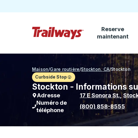
Reserve
Passez au contenu principal
maintenant
Page d'accueil des sentiers
Maison
/
Gare routière
/
Stockton, CA
/
Stockton
Curbside Stop
Stockton - Informations su
Adresse
17 E Sonora St.
,
Stoc
Numéro de
(800) 858-8555
téléphone