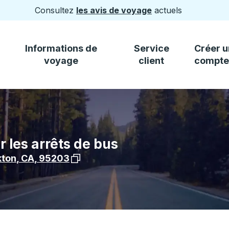
Consultez
les avis de voyage
actuels
Informations de
Service
Créer u
voyage
client
compte
r les arrêts de bus
Voir l'emplacement de l'arrêt sur Googl
kton
,
CA
,
95203