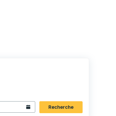
rmat date Barre oblique du mois à 2 chiffres Barre obliqu
 fléchées pour accéder à la ville d'origine souhaitée, puis a
ptions de localisation, puis utilisez les touches fléchées po
Ouvrez le calendrier.
Recherche