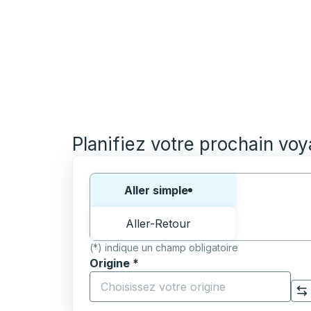
Planifiez votre prochain vo
Choisissez un sens ou un aller-retour:
Aller simple
Aller-Retour
(*) indique un champ obligatoire
Origine
*
Commencez à saisir la ville d'origine pour 