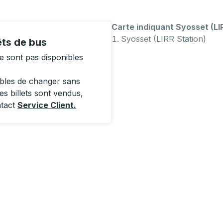
Carte indiquant Syosset (LI
Syosset (LIRR Station)
êts de bus
e sont pas disponibles
ibles de changer sans
es billets sont vendus,
ntact
Service Client
.