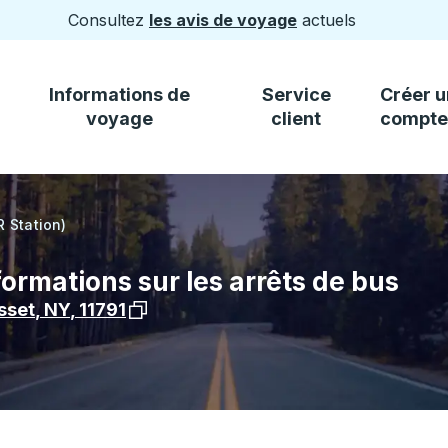
Consultez
les avis de voyage
actuels
Informations de
Service
Créer u
voyage
client
compte
R Station)
formations sur les arrêts de bus
Voir l'emplacement de l'arrêt sur Google
sset
,
NY
,
11791