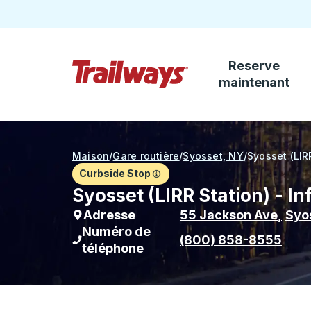
Reserve
Passez au contenu principal
maintenant
Page d'accueil des sentiers
Maison
/
Gare routière
/
Syosset, NY
/
Syosset (LIR
Curbside Stop
Syosset (LIRR Station) - In
Adresse
55 Jackson Ave
,
Syo
Numéro de
(800) 858-8555
téléphone