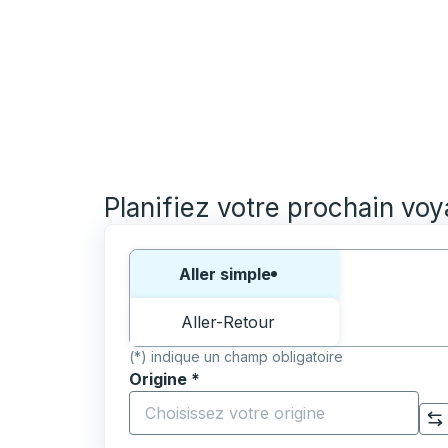
Planifiez votre prochain vo
Choisissez un sens ou un aller-retour:
Aller simple
Aller-Retour
(*) indique un champ obligatoire
Origine
*
Commencez à saisir la ville d'origine pour 