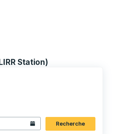
LIRR Station)
rmat date Barre oblique du mois à 2 chiffres Barre obliqu
 fléchées pour accéder à la ville d'origine souhaitée, puis a
ptions de localisation, puis utilisez les touches fléchées po
Ouvrez le calendrier.
Recherche