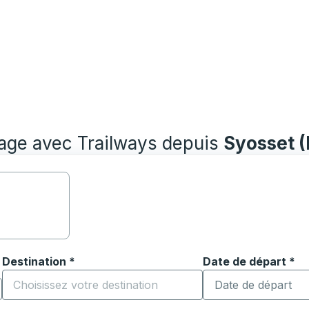
yage avec Trailways depuis
Syosset (
Destination
*
Date de départ
Tapez la date au fo
*
ouvrir les options de localisation, puis utilisez les touches
Commencez à saisir la ville de destination pour ouvrir les o