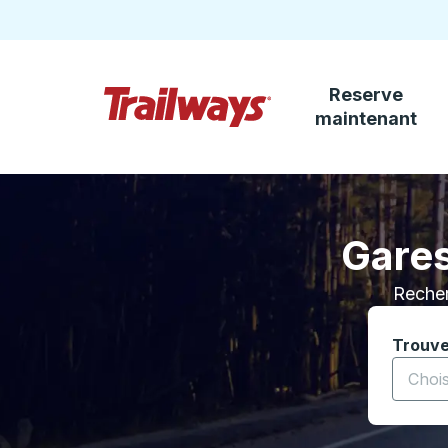
Reserve
Passez au contenu principal
maintenant
Page d'accueil des sentiers
Gares
Recher
Trouve
Commenc