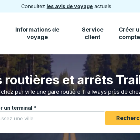
Consultez
les avis de voyage
actuels
Informations de
Service
Créer u
voyage
client
compte
 routières et arrêts Tra
chez par ville une gare routière Trailways près de che
r un terminal
*
ez à saisir une ville pour ouvrir les options de localisatio
Recherc