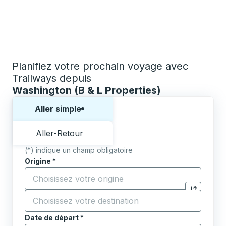
Planifiez votre prochain voyage avec
Trailways depuis
Washington (B & L Properties)
Choisissez un sens ou un aller-retour:
Aller simple
Aller-Retour
(*) indique un champ obligatoire
Origine
*
Commencez à saisir la ville d'origine pour ouvrir les 
Destination
*
Cliquez pou
Commencez à saisir la ville de destination pour ouvrir
Date de départ
Tapez la date au format date Barre oblique du mois à 2 c
*