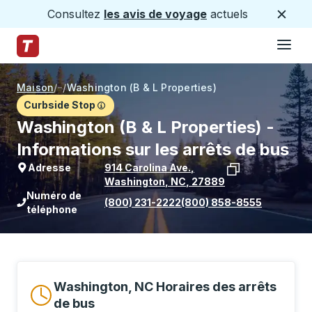
Consultez
les avis de voyage
actuels
Ferme
Hamburge
Passez au contenu principal
Page d'accueil des sentiers
Maison
/
/
Washington (B & L Properties)
Curbside Stop
Washington (B & L Properties) -
Informations sur les arrêts de bus
Adresse
914 Carolina Ave.
,
Washington
,
NC
,
27889
Voir l'emplacement de l'arrêt sur Goo
Numéro de
(800) 231-2222
(800) 858-8555
téléphone
Washington, NC Horaires des arrêts
de bus