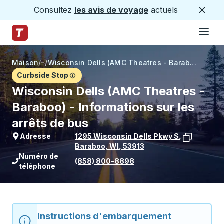
Consultez
les avis de voyage
actuels
Ferme
Hamburge
Passez au contenu principal
Page d'accueil des sentiers
Maison
/
/
Wisconsin Dells (AMC Theatres - Baraboo)
Curbside Stop
Wisconsin Dells (AMC Theatres -
Baraboo) - Informations sur les
arrêts de bus
Adresse
1295 Wisconsin Dells Pkwy S
,
Baraboo
,
WI
,
53913
Voir l'emplacement de l'arrêt sur Goo
Numéro de
(858) 800-8898
téléphone
Instructions d'embarquement