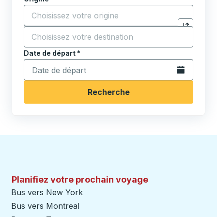
Commencez à saisir la ville d'origine pour ouvrir les 
Destination
*
Cliquez pou
Commencez à saisir la ville de destination pour ouvrir
Date de départ
Tapez la date au format date Barre oblique du mois à 2 c
*
Ouvrez le calen
Recherche
Planifiez votre prochain voyage
Bus vers New York
Bus vers Montreal