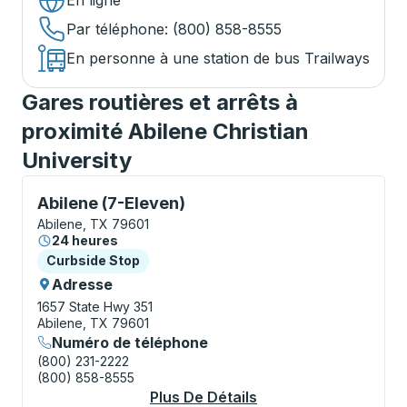
En ligne
Par téléphone
: (800) 858-8555
En personne à une station de bus Trailways
Gares routières et arrêts à
proximité Abilene Christian
University
Curbside Stop, utilisez les touches fléchées ou la to
Abilene (7-Eleven)
Abilene, TX 79601
24 heures
Curbside Stop
Curbside Stop
Adresse
1657 State Hwy 351
Abilene, TX 79601
Numéro de téléphone
(800) 231-2222
(800) 858-8555
Plus De Détails
À Propos Abilene (7-