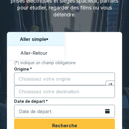
prises électriques et sièges spacieux, parfaits
pour étudier, regarder des films ou vous
détendre.
Aller simple
Choisissez un sens ou un aller-retour:
Aller-Retour
(*) indique un champ obligatoire
Origine
*
Commencez à saisir la ville d'origine pour ouvrir les 
Destination
*
Cliquez pou
Commencez à saisir la ville de destination pour ouvrir
Date de départ
Tapez la date au format date Barre oblique du mois à 2 c
*
Ouvrez le calen
Recherche