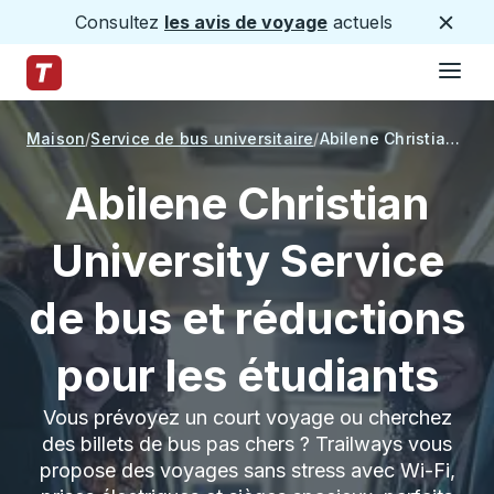
Consultez
les avis de voyage
actuels
Ferme
Hamburge
Passez au contenu principal
Page d'accueil des sentiers
Maison
Service de bus universitaire
Abilene Christian University
Abilene Christian
University Service
de bus et réductions
pour les étudiants
Vous prévoyez un court voyage ou cherchez
des billets de bus pas chers ? Trailways vous
propose des voyages sans stress avec Wi-Fi,