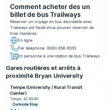
Comment acheter des un
billet de bus Trailways
Réserver un voyage en bus abordable avec
Trailways est facile.
Vous pouvez réserver de
trois manières
:
En ligne
Par téléphone
: (800) 858-8555
En personne à une station de bus Trailways
Gares routières et arrêts à
proximité Bryan University
Curbside Stop, utilisez les touches fléchées ou la to
Tempe (University / Rural Transit
Center)
Tempe, AZ 85281
Curbside Stop
Curbside Stop