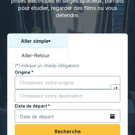
prises électriques et sièges spacieux, parfaits
pour étudier, regarder des films ou vous
détendre.
Aller simple
Choisissez un sens ou un aller-retour:
Aller-Retour
(*) indique un champ obligatoire
Origine
*
Commencez à saisir la ville d'origine pour ouvrir les 
Destination
*
Cliquez pou
Commencez à saisir la ville de destination pour ouvrir
Date de départ
Tapez la date au format date Barre oblique du mois à 2 c
*
Ouvrez le calen
Recherche