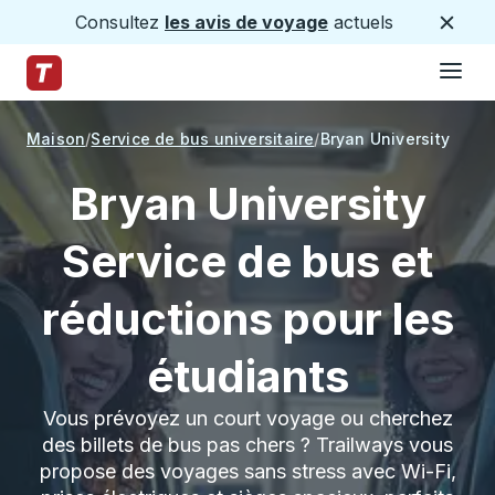
Consultez
les avis de voyage
actuels
Ferme
Hamburge
Passez au contenu principal
Page d'accueil des sentiers
Maison
Service de bus universitaire
Bryan University
Bryan University
Service de bus et
réductions pour les
étudiants
Vous prévoyez un court voyage ou cherchez
des billets de bus pas chers ? Trailways vous
propose des voyages sans stress avec Wi-Fi,