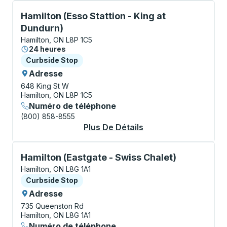
Curbside Stop, utilisez les touches fléchées ou la to
Hamilton (Esso Stattion - King at
Dundurn)
Hamilton, ON L8P 1C5
24 heures
Curbside Stop
Curbside Stop
Adresse
648 King St W
Hamilton, ON L8P 1C5
Numéro de téléphone
(800) 858-8555
Plus De Détails
À Propos Hamilton (E
Curbside Stop, utilisez les touches fléchées ou la to
Hamilton (Eastgate - Swiss Chalet)
Hamilton, ON L8G 1A1
Curbside Stop
Curbside Stop
Adresse
735 Queenston Rd
Hamilton, ON L8G 1A1
Numéro de téléphone