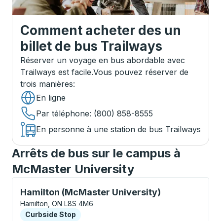
Comment acheter des un
billet de bus Trailways
Réserver un voyage en bus abordable avec
Trailways est facile.
Vous pouvez réserver de
trois manières
:
En ligne
Par téléphone
: (800) 858-8555
En personne à une station de bus Trailways
Arrêts de bus sur le campus à
McMaster University
Curbside Stop, utilisez les touches fléchées ou la to
Hamilton (McMaster University)
Hamilton, ON L8S 4M6
Curbside Stop
Curbside Stop