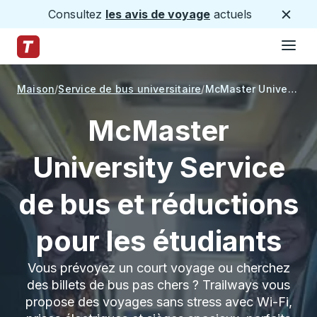
Consultez
les avis de voyage
actuels
Ferme
Hamburge
Passez au contenu principal
Page d'accueil des sentiers
Maison
Service de bus universitaire
McMaster University
McMaster
University Service
de bus et réductions
pour les étudiants
Vous prévoyez un court voyage ou cherchez
des billets de bus pas chers ? Trailways vous
propose des voyages sans stress avec Wi-Fi,