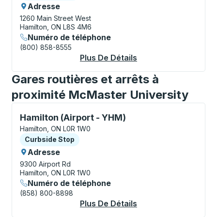
Adresse
1260 Main Street West
Hamilton, ON L8S 4M6
Numéro de téléphone
(800) 858-8555
Plus De Détails
À Propos Hamilton (
Gares routières et arrêts à
proximité McMaster University
Curbside Stop, utilisez les touches fléchées ou la to
Hamilton (Airport - YHM)
Hamilton, ON L0R 1W0
Curbside Stop
Curbside Stop
Adresse
9300 Airport Rd
Hamilton, ON L0R 1W0
Numéro de téléphone
(858) 800-8898
Plus De Détails
À Propos Hamilton (A