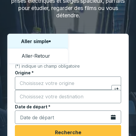
prises électriques et sièges spacieux, parfaits
pour étudier, regarder des films ou vous
détendre.
Aller simple
Choisissez un sens ou un aller-retour:
Aller-Retour
(*) indique un champ obligatoire
Origine
*
Commencez à saisir la ville d'origine pour ouvrir les 
Destination
*
Cliquez pou
Commencez à saisir la ville de destination pour ouvrir
Date de départ
Tapez la date au format date Barre oblique du mois à 2 c
*
Ouvrez le calen
Recherche