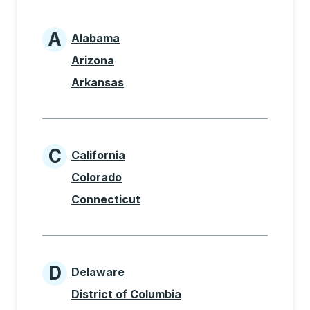
A
Alabama
States beginning with A
Arizona
Arkansas
C
California
States beginning with C
Colorado
Connecticut
D
Delaware
States beginning with D
District of Columbia