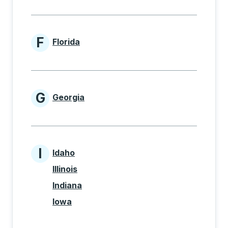
F
Florida
States beginning with F
G
Georgia
States beginning with G
I
Idaho
States beginning with I
Illinois
Indiana
Iowa