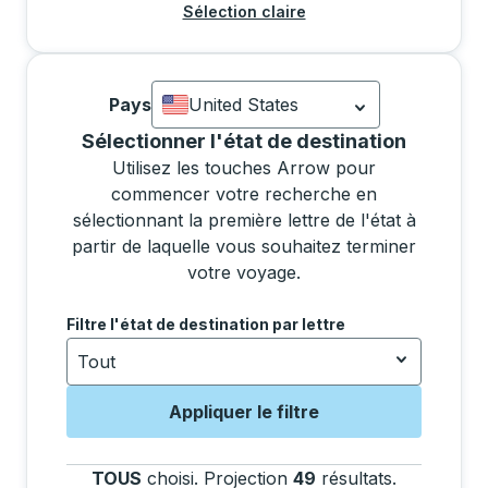
Sélection claire
Pays
United States
Actuellement sélectionné: United State
Sélectionner un état dans la liste déplacera le foc
Sélectionner l'état de destination
Utilisez les touches Arrow pour
commencer votre recherche en
sélectionnant la première lettre de l'état à
partir de laquelle vous souhaitez terminer
votre voyage.
Utilisez les touches fléchées pour accéder à la lettr
Filtre l'état de destination par lettre
Tout
Appliquer le filtre
TOUS
choisi
.
Projection
49
résultats
.
Appuyez su