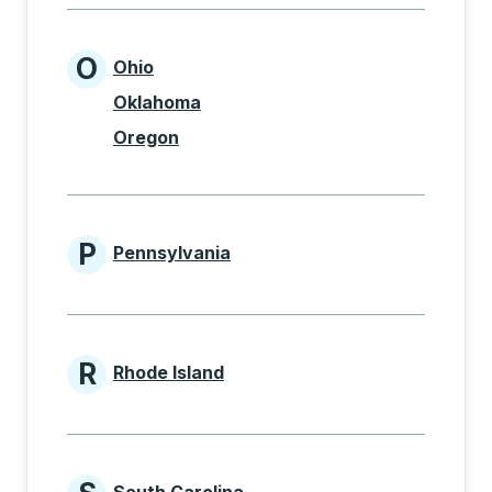
O
Ohio
States beginning with O
Oklahoma
Oregon
P
Pennsylvania
States beginning with P
R
Rhode Island
States beginning with R