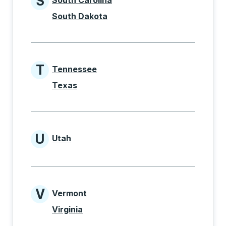
S
South Carolina
States beginning with S
South Dakota
T
Tennessee
States beginning with T
Texas
U
Utah
States beginning with U
V
Vermont
States beginning with V
Virginia