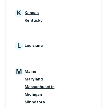
K
Kansas
States beginning with K
Kentucky
L
Louisiana
States beginning with L
M
Maine
States beginning with M
Maryland
Massachusetts
Michigan
Minnesota