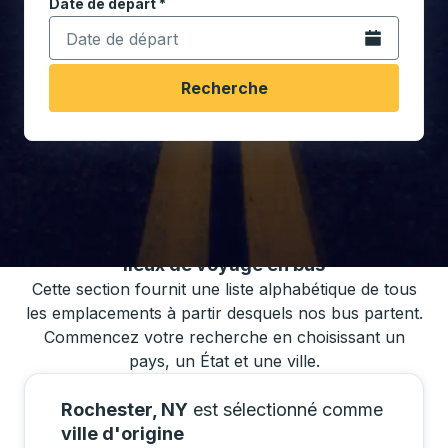
Date de départ
Tapez la date au format date Barre oblique du mois à 2 c
*
Ouvrez le calen
Recherche
Vous pouvez également rechercher des
horaires de bus en utilisant notre liste de
lieux de voyage en bus
Cette section fournit une liste alphabétique de tous
les emplacements à partir desquels nos bus partent.
Commencez votre recherche en choisissant un
pays, un État et une ville.
Rochester, NY
est sélectionné comme
ville d'origine