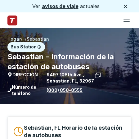
Ver
avisos de viaje
actuales
Cerca
Hamburg
Saltar al contenido principal
Página de inicio de Trailways
Hogar
/
/
Sebastian
Bus Station
Sebastian - Información de la
estación de autobuses
DIRECCIÓN
9497 108th Ave.
,
Sebastian
,
FL
,
32967
Ver la ubicación de la parada en Goog
Número de
(800) 858-8555
teléfono
Sebastian, FL Horario de la estación
de autobuses