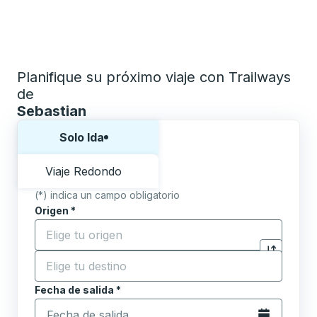
Planifique su próximo viaje con Trailways
de
Sebastian
Elija una forma o viaje de ida y vuelta:
Solo Ida
Viaje Redondo
(*) indica un campo obligatorio
Origen
*
Comience a escribir la ciudad de origen para abrir l
Destino
*
Haga clic p
Comience a escribir la ciudad de destino para abrir 
Fecha de salida
Escriba la fecha en formato de fecha Barra diagonal de 
*
Abra el calenda