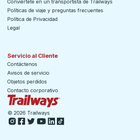
Conviértete en un transportista de Trailways
abre en un
Políticas de viaje y preguntas frecuentes
Política de Privacidad
Legal
Servicio al Cliente
Contáctenos
Avisos de servicio
Objetos perdidos
Contacto corporativo
Página de inicio de Trailways
©
2026 Trailways