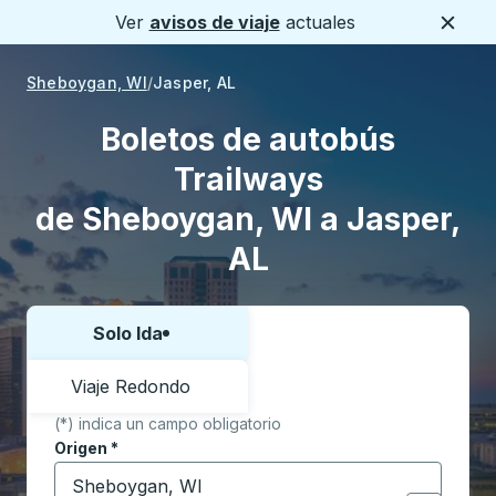
Ver
avisos de viaje
actuales
Cerca
Sheboygan, WI
Jasper, AL
Boletos de autobús
Trailways
de Sheboygan, WI a Jasper,
AL
Solo Ida
Elija una forma o viaje de ida y vuelta:
Viaje Redondo
(*) indica un campo obligatorio
Origen
*
Comience a escribir la ciudad de origen para abrir l