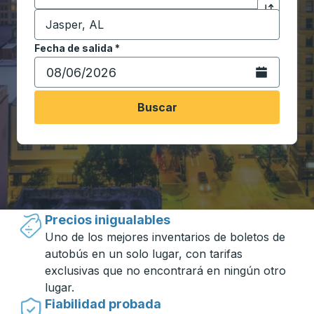
Destino
*
Haga clic p
Comience a escribir la ciudad de destino para abrir 
Fecha de salida
Escriba la fecha en formato de fecha Barra diagonal de 
*
Abra el calenda
Buscar
Viajar hecho simple con Trailways
Precios inigualables
Uno de los mejores inventarios de boletos de
autobús en un solo lugar, con tarifas
exclusivas que no encontrará en ningún otro
lugar.
Fiabilidad probada