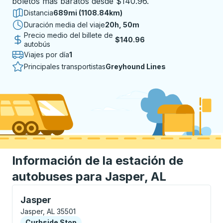
boletos más baratos desde $140.96.
Distancia
689mi (1108.84km)
Duración media del viaje
20 horas 50 minutos
20h, 50m
Precio medio del billete de
$140.96
autobús
Viajes por día
1
Principales transportistas
Greyhound Lines
Información de la estación de
autobuses para Jasper, AL
Curbside Stop, utilice las teclas de flecha o la tecla
Jasper
Jasper, AL 35501
Curbside Stop
Curbside Stop