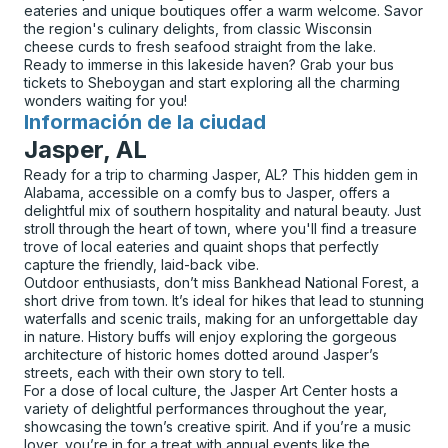
eateries and unique boutiques offer a warm welcome. Savor
the region's culinary delights, from classic Wisconsin
cheese curds to fresh seafood straight from the lake.
Ready to immerse in this lakeside haven? Grab your bus
tickets to Sheboygan and start exploring all the charming
wonders waiting for you!
Información de la ciudad
para
Jasper, AL
Ready for a trip to charming Jasper, AL? This hidden gem in
Alabama, accessible on a comfy bus to Jasper, offers a
delightful mix of southern hospitality and natural beauty. Just
stroll through the heart of town, where you'll find a treasure
trove of local eateries and quaint shops that perfectly
capture the friendly, laid-back vibe.
Outdoor enthusiasts, don’t miss Bankhead National Forest, a
short drive from town. It’s ideal for hikes that lead to stunning
waterfalls and scenic trails, making for an unforgettable day
in nature. History buffs will enjoy exploring the gorgeous
architecture of historic homes dotted around Jasper’s
streets, each with their own story to tell.
For a dose of local culture, the Jasper Art Center hosts a
variety of delightful performances throughout the year,
showcasing the town’s creative spirit. And if you’re a music
lover, you’re in for a treat with annual events like the