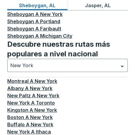
Rutas de autobuses desde Sheboygan, AL
Rutas de autobuses a Jaspe
Sheboygan, AL
Jasper, AL
Sheboygan
A
New York
Sheboygan
A
Portland
Sheboygan
A
Faribault
Sheboygan
A
Michigan City
Descubre nuestras rutas más
populares a nivel nacional
New York
Currently selected: New York.
La selección está activa
Montreal
A
New York
Albany
A
New York
New Paltz
A
New York
New York
A
Toronto
Kingston
A
New York
Boston
A
New York
Buffalo
A
New York
New York
A
Ithaca