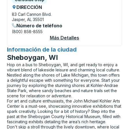
DIRECCIÓN
83 Carl Cannon Blvd.
Jasper, AL 35501
Número de teléfono
(800) 858-8555
Más Detalles
Acerca De Jasper Cu
Información de la ciudad
para
Sheboygan, WI
Hop on a bus to Sheboygan, WI, and get ready to enjoy a
vibrant blend of lakeside leisure and charming local culture.
Nestled along the shores of Lake Michigan, this town offers
a delightful escape with something for everyone. Start your
journey by exploring the stunning shores at Kohler-Andrae
State Park, where sandy beaches and nature trails set the
scene for relaxation or adventure.
For art and culture enthusiasts, the John Michael Kohler Arts
Center is a must-see, showcasing innovative exhibitions that
spark creativity. Looking for a bit of history? Step into the
past at the Sheboygan County Historical Museum, filled with
fascinating exhibits detailing the area’s rich heritage.
Don't skip a stroll through the lively downtown, where local