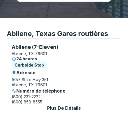
Abilene, Texas Gares routières
Curbside Stop, utilisez les touches fléchées ou la to
Abilene (7-Eleven)
Abilene, TX 79601
24 heures
Curbside Stop
Curbside Stop
Adresse
1657 State Hwy 351
Abilene, TX 79601
Numéro de téléphone
(800) 231-2222
(800) 858-8555
Plus De Détails
À Propos Abilene (7-