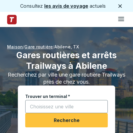
Consultez
les avis de voyage
actuels
Ferme
Hamburge
Passez au contenu principal
Page d'accueil des sentiers
Maison
Gare routière
Abilene
,
TX
Gares routières et arrêts
Trailways à Abilene
Recherchez par ville une gare routière Trailways
près de chez vous.
Trouver un terminal
*
Commencez à saisir une ville pour ouvrir les opt
Recherche