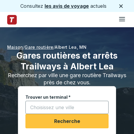
Consultez
les avis de voyage
actuels
Ferme
Hamburge
Passez au contenu principal
Page d'accueil des sentiers
Maison
Gare routière
Albert Lea
,
MN
Gares routières et arrêts
Trailways à Albert Lea
Recherchez par ville une gare routière Trailways
près de chez vous.
Trouver un terminal
*
Commencez à saisir une ville pour ouvrir les opt
Recherche