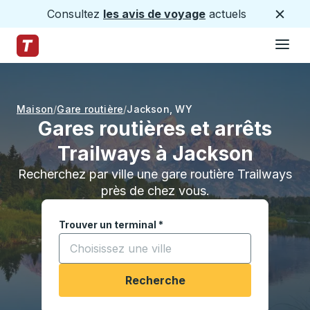
Consultez
les avis de voyage
actuels
Ferme
Hamburge
Passez au contenu principal
Page d'accueil des sentiers
Maison
Gare routière
Jackson
,
WY
Gares routières et arrêts
Trailways à Jackson
Recherchez par ville une gare routière Trailways
près de chez vous.
Trouver un terminal
*
Commencez à saisir une ville pour ouvrir les opt
Recherche