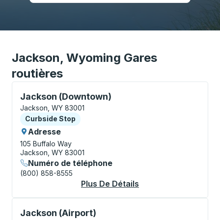
Jackson, Wyoming Gares
routières
Curbside Stop, utilisez les touches fléchées ou la to
Jackson (Downtown)
Jackson, WY 83001
Curbside Stop
Curbside Stop
Adresse
105 Buffalo Way
Jackson, WY 83001
Numéro de téléphone
(800) 858-8555
Plus De Détails
À Propos Jackson (
Curbside Stop, utilisez les touches fléchées ou la to
Jackson (Airport)