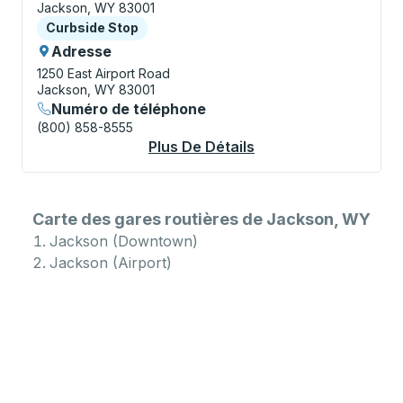
Jackson, WY 83001
Curbside Stop
Curbside Stop
Adresse
1250 East Airport Road
Jackson, WY 83001
Numéro de téléphone
(800) 858-8555
Plus De Détails
À Propos Jackson (A
Carte des gares routières de Jackson, WY
Jackson (Downtown)
Jackson (Airport)