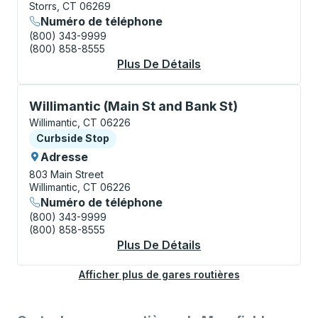
Storrs, CT 06269
Numéro de téléphone
(800) 343-9999
(800) 858-8555
Plus De Détails
À Propos Storrs (Uni
Curbside Stop, utilisez les touches fléchées ou la to
Willimantic (Main St and Bank St)
Willimantic, CT 06226
Curbside Stop
Curbside Stop
Adresse
803 Main Street
Willimantic, CT 06226
Numéro de téléphone
(800) 343-9999
(800) 858-8555
Plus De Détails
À Propos Willimantic
Afficher plus de gares routières