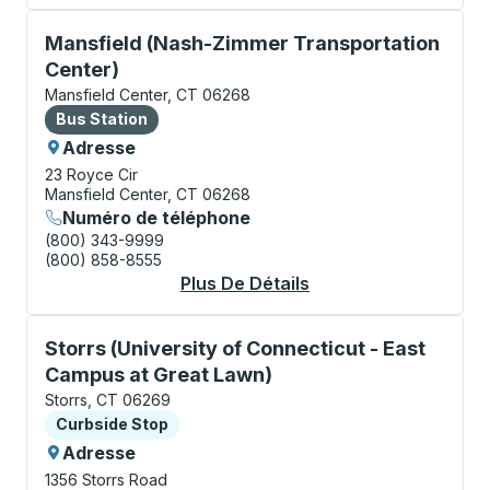
Bus Station, utilisez les touches fléchées ou la touch
Mansfield (Nash-Zimmer Transportation
Center)
Mansfield Center, CT 06268
Bus Station
Bus Station
Adresse
23 Royce Cir
Mansfield Center, CT 06268
Numéro de téléphone
(800) 343-9999
(800) 858-8555
Plus De Détails
À Propos Mansfield 
Curbside Stop, utilisez les touches fléchées ou la to
Storrs (University of Connecticut - East
Campus at Great Lawn)
Storrs, CT 06269
Curbside Stop
Curbside Stop
Adresse
1356 Storrs Road