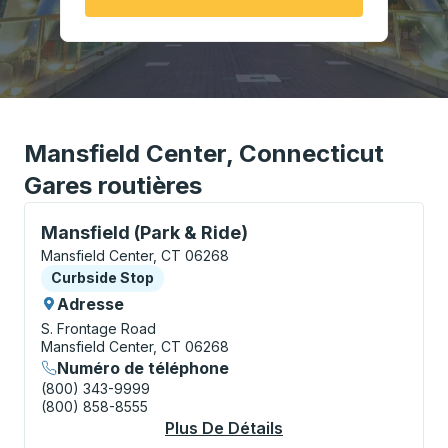
Mansfield Center, Connecticut
Gares routières
Curbside Stop, utilisez les touches fléchées ou la to
Mansfield (Park & Ride)
Mansfield Center, CT 06268
Curbside Stop
Curbside Stop
Adresse
S. Frontage Road
Mansfield Center, CT 06268
Numéro de téléphone
(800) 343-9999
(800) 858-8555
Plus De Détails
À Propos Mansfield (