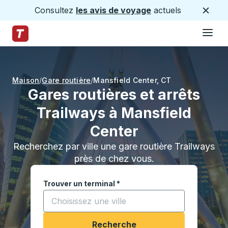
Consultez
les avis de voyage
actuels
Ferme
Hamburge
Passez au contenu principal
Page d'accueil des sentiers
Maison
Gare routière
Mansfield Center
,
CT
Gares routières et arrêts
Trailways à Mansfield
Center
Recherchez par ville une gare routière Trailways
près de chez vous.
Trouver un terminal
*
Commencez à saisir une ville pour ouvrir les opt
Recherche