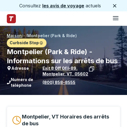
Consultez
les avis de voyage
actuels
Ferme
Hamburge
Passez au contenu principal
Page d'accueil des sentiers
Maison
/
/
Montpelier (Park & Ride)
Curbside Stop
Montpelier (Park & Ride) -
Informations sur les arrêts de bus
Adresse
Exit 8 Off Of I-89
,
Montpelier
,
VT
,
05602
Voir l'emplacement de l'arrêt sur Goo
Numéro de
(800) 858-8555
téléphone
Montpelier, VT Horaires des arrêts
de bus