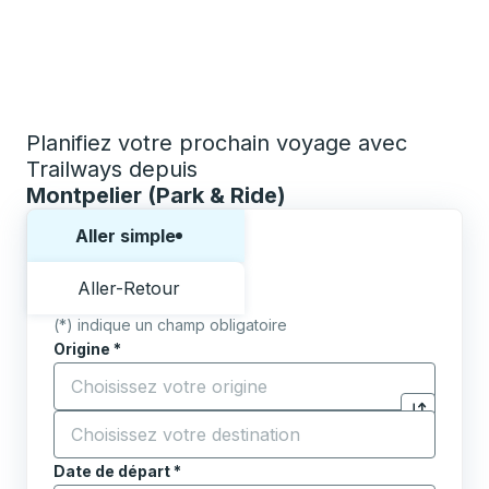
Planifiez votre prochain voyage avec
Trailways depuis
Montpelier (Park & Ride)
Choisissez un sens ou un aller-retour:
Aller simple
Aller-Retour
(*) indique un champ obligatoire
Origine
*
Commencez à saisir la ville d'origine pour ouvrir les 
Destination
*
Cliquez pou
Commencez à saisir la ville de destination pour ouvrir
Date de départ
Tapez la date au format date Barre oblique du mois à 2 c
*