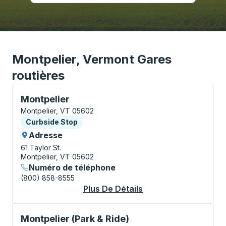
Montpelier, Vermont Gares
routières
Curbside Stop, utilisez les touches fléchées ou la to
Montpelier
Montpelier, VT 05602
Curbside Stop
Curbside Stop
Adresse
61 Taylor St.
Montpelier, VT 05602
Numéro de téléphone
(800) 858-8555
Plus De Détails
À Propos Montpelier
Curbside Stop, utilisez les touches fléchées ou la to
Montpelier (Park & Ride)