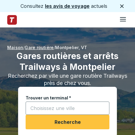
Consultez
les avis de voyage
actuels
Ferme
Hamburge
Passez au contenu principal
Page d'accueil des sentiers
Maison
Gare routière
Montpelier
,
VT
Gares routières et arrêts
Trailways à Montpelier
Recherchez par ville une gare routière Trailways
près de chez vous.
Trouver un terminal
*
Commencez à saisir une ville pour ouvrir les opt
Recherche