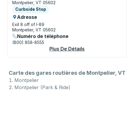
Montpelier, VT 05602
Curbside Stop
Curbside Stop
Adresse
Exit 8 off of I-89
Montpelier, VT 05602
Numéro de téléphone
(800) 858-8555
Plus De Détails
À Propos Montpelier 
Carte des gares routières de Montpelier, VT
Montpelier
Montpelier (Park & Ride)