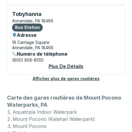
Bus Station, utilisez les touches fléchées ou la touch
Tobyhanna
Annandale, PA 18466
Bus Station
Bus Station
Adresse
16 Carriage Square
Annandale, PA 18466
Numéro de téléphone
(800) 858-8555
Plus De Détails
À Propos Tobyhanna 
Afficher plus de gares routières
Carte des gares routières de Mount Pocono
Waterparks, PA
Aquatopia Indoor Waterpark
Mount Pocono (Kalahari Waterpark)
Mount Pocono