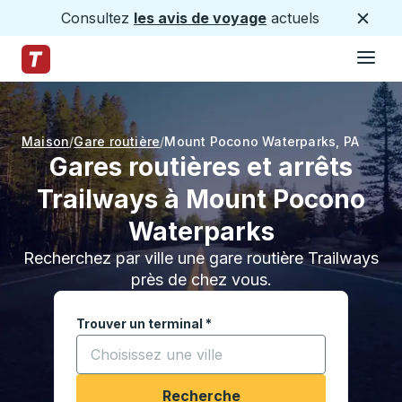
Consultez
les avis de voyage
actuels
Ferme
Hamburge
Passez au contenu principal
Page d'accueil des sentiers
Maison
Gare routière
Mount Pocono Waterparks
,
PA
Gares routières et arrêts
Trailways à Mount Pocono
Waterparks
Recherchez par ville une gare routière Trailways
près de chez vous.
Trouver un terminal
*
Commencez à saisir une ville pour ouvrir les opt
Recherche