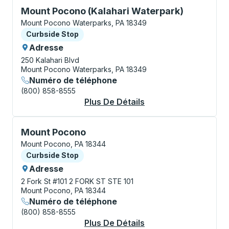
Curbside Stop, utilisez les touches fléchées ou la to
Mount Pocono (Kalahari Waterpark)
Mount Pocono Waterparks, PA 18349
Curbside Stop
Curbside Stop
Adresse
250 Kalahari Blvd
Mount Pocono Waterparks, PA 18349
Numéro de téléphone
(800) 858-8555
Plus De Détails
À Propos Mount Poco
Curbside Stop, utilisez les touches fléchées ou la to
Mount Pocono
Mount Pocono, PA 18344
Curbside Stop
Curbside Stop
Adresse
2 Fork St #101
2 FORK ST STE 101
Mount Pocono, PA 18344
Numéro de téléphone
(800) 858-8555
Plus De Détails
À Propos Mount Poc