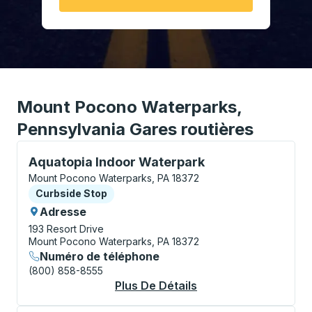
Mount Pocono Waterparks,
Pennsylvania Gares routières
Curbside Stop, utilisez les touches fléchées ou la to
Aquatopia Indoor Waterpark
Mount Pocono Waterparks, PA 18372
Curbside Stop
Curbside Stop
Adresse
193 Resort Drive
Mount Pocono Waterparks, PA 18372
Numéro de téléphone
(800) 858-8555
Plus De Détails
À Propos Aquatopia 