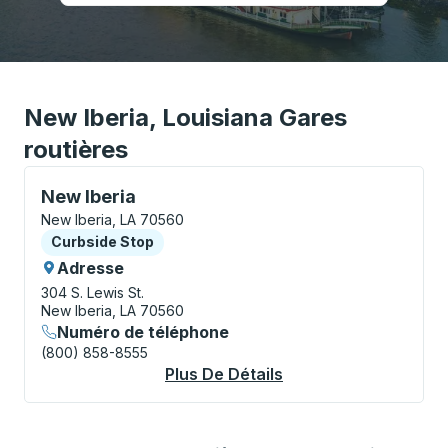
New Iberia, Louisiana Gares
routières
Curbside Stop, utilisez les touches fléchées ou la to
New Iberia
New Iberia, LA 70560
Curbside Stop
Curbside Stop
Adresse
304 S. Lewis St.
New Iberia, LA 70560
Numéro de téléphone
(800) 858-8555
Plus De Détails
À Propos New Iberia