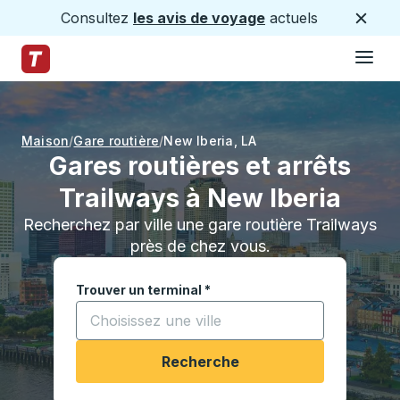
Consultez
les avis de voyage
actuels
Ferme
Hamburge
Passez au contenu principal
Page d'accueil des sentiers
Maison
Gare routière
New Iberia
,
LA
Gares routières et arrêts
Trailways à New Iberia
Recherchez par ville une gare routière Trailways
près de chez vous.
Trouver un terminal
*
Commencez à saisir une ville pour ouvrir les opt
Recherche