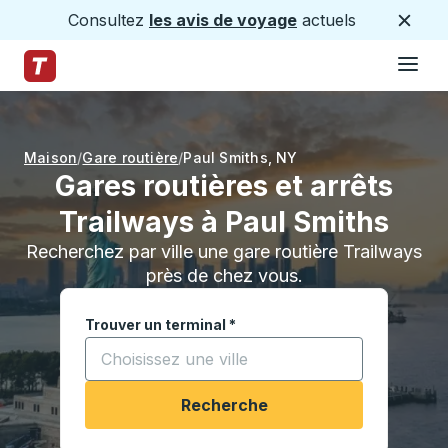
Consultez
les avis de voyage
actuels
Ferme
Hamburge
Passez au contenu principal
Page d'accueil des sentiers
Maison
Gare routière
Paul Smiths
,
NY
Gares routières et arrêts
Trailways à Paul Smiths
Recherchez par ville une gare routière Trailways
près de chez vous.
Trouver un terminal
*
Commencez à saisir une ville pour ouvrir les opt
Recherche