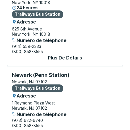
New York, NY 10018
24 heures
Bus Station
Trailways Bus Station
Adresse
625 8th Avenue
New York, NY 10018
Numéro de téléphone
(914) 559-2333
(800) 858-8555
Plus De Détails
À Propos New York (P
Bus Station, utilisez les touches fléchées ou la touch
Newark (Penn Station)
Newark, NJ 07102
Bus Station
Trailways Bus Station
Adresse
1 Raymond Plaza West
Newark, NJ 07102
Numéro de téléphone
(973) 622-6740
(800) 858-8555