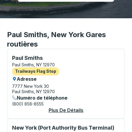
Paul Smiths, New York Gares
routières
Flag Stop, utilisez les touches fléchées ou la touche 
Paul Smiths
Paul Smiths, NY 12970
Flag Stop
Trailways Flag Stop
Adresse
7777 New York 30
Paul Smiths, NY 12970
Numéro de téléphone
(800) 858-8555
Plus De Détails
À Propos Paul Smiths
Bus Station, utilisez les touches fléchées ou la touch
New York (Port Authority Bus Terminal)