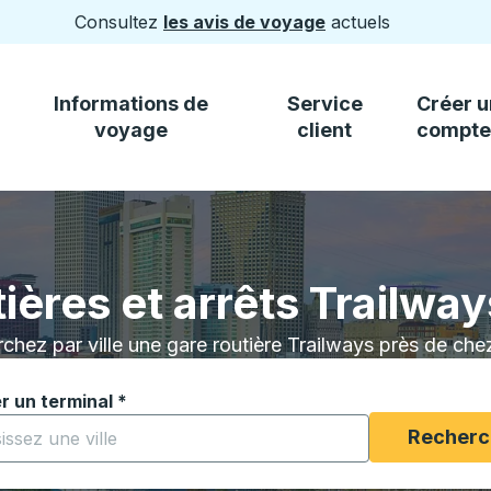
Consultez
les avis de voyage
actuels
Informations de
Service
Créer u
voyage
client
compte
ières et arrêts Trailwa
chez par ville une gare routière Trailways près de che
r un terminal
*
ez à saisir une ville pour ouvrir les options de localisatio
Recherc