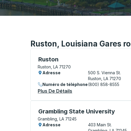
Ruston, Louisiana Gares ro
Curbside Stop, utilisez les touches fléché
Ruston
Ruston, LA 71270
Adresse
500 S. Vienna St.
Ruston, LA 71270
Numéro de téléphone
(800) 858-8555
Plus De Détails
À Propos Ruston Curbsid
Curbside Stop, utilisez les touches fléché
Grambling State University
Grambling, LA 71245
Adresse
403 Main St.
Grambling, LA 71245