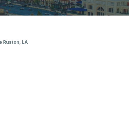
e Ruston, LA
ière
ière