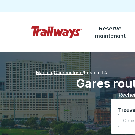
Reserve
Passez au contenu principal
maintenant
Page d'accueil des sentiers
Maison
Gare routière
Ruston
,
LA
Gares rout
Recher
Trouve
Commenc