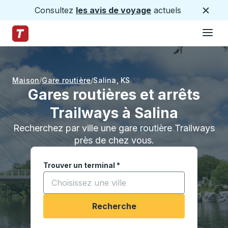
Consultez
les avis de voyage
actuels
Ferme
Hamburge
Passez au contenu principal
Page d'accueil des sentiers
Maison
Gare routière
Salina
,
KS
Gares routières et arrêts
Trailways à Salina
Recherchez par ville une gare routière Trailways
près de chez vous.
Trouver un terminal
*
Commencez à saisir une ville pour ouvrir les opt
Recherche