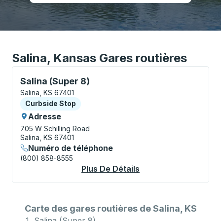
Salina, Kansas Gares routières
Curbside Stop, utilisez les touches fléchées ou la to
Salina (Super 8)
Salina, KS 67401
Curbside Stop
Curbside Stop
Adresse
705 W Schilling Road
Salina, KS 67401
Numéro de téléphone
(800) 858-8555
Plus De Détails
À Propos Salina (Sup
Carte des gares routières de Salina, KS
Salina (Super 8)