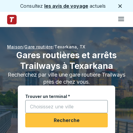
Consultez
les avis de voyage
actuels
Ferme
Hamburge
Passez au contenu principal
Page d'accueil des sentiers
Maison
Gare routière
Texarkana
,
TX
Gares routières et arrêts
Trailways à Texarkana
Recherchez par ville une gare routière Trailways
près de chez vous.
Trouver un terminal
*
Commencez à saisir une ville pour ouvrir les opt
Recherche