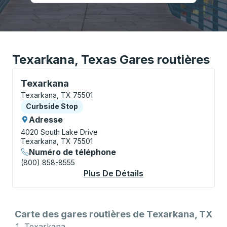
Texarkana, Texas Gares routières
Curbside Stop, utilisez les touches fléchées ou la to
Texarkana
Texarkana, TX 75501
Curbside Stop
Curbside Stop
Adresse
4020 South Lake Drive
Texarkana, TX 75501
Numéro de téléphone
(800) 858-8555
Plus De Détails
À Propos Texarkana 
Carte des gares routières de Texarkana, TX
Texarkana