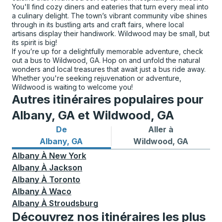
You'll find cozy diners and eateries that turn every meal into
a culinary delight. The town’s vibrant community vibe shines
through in its bustling arts and craft fairs, where local
artisans display their handiwork. Wildwood may be small, but
its spirit is big!
If you’re up for a delightfully memorable adventure, check
out a bus to Wildwood, GA. Hop on and unfold the natural
wonders and local treasures that await just a bus ride away.
Whether you're seeking rejuvenation or adventure,
Wildwood is waiting to welcome you!
Autres itinéraires populaires pour
Albany, GA et Wildwood, GA
De
Aller à
Itinéraires de bus depuis Albany, GA
Itinéraires de bus vers Wil
Albany, GA
Wildwood, GA
Albany
À
New York
Albany
À
Jackson
Albany
À
Toronto
Albany
À
Waco
Albany
À
Stroudsburg
Découvrez nos itinéraires les plus