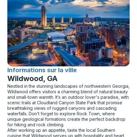
Informations sur la ville
pour
Wildwood, GA
Nestled in the stunning landscapes of northwestern Georgia,
Wildwood offers visitors a charming blend of natural beauty
and small-town warmth. It’s an outdoor lover's paradise, with
scenic trails at Cloudland Canyon State Park that promise
breathtaking views of rugged canyons and cascading
waterfalls. Don’t forget to explore Rock Town, where
unique geological formations create the perfect backdrop
for hiking and rock climbing.
After working up an appetite, taste the local Southern
cuisine that Wildwood serves up with hospitality and heart.