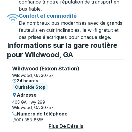
confiance à notre réputation de transport en
bus fiable.
Confort et commodité
De nombreux bus modernisés avec de grands
fauteuils en cuir inclinables, le wi-fi gratuit et
des prises électriques pour chaque siège.
Informations sur la gare routière
pour Wildwood, GA
Curbside Stop, utilisez les touches fléchées ou la to
Wildwood (Exxon Station)
Wildwood, GA 30757
24 heures
Curbside Stop
Curbside Stop
Adresse
405 GA Hwy 299
Wildwood, GA 30757
Numéro de téléphone
(800) 858-8555
Plus De Détails
À Propos Wildwood (