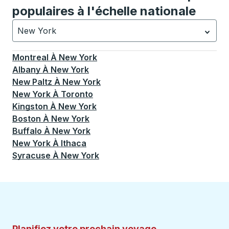
populaires à l'échelle nationale
New York
Actuellement sélectionné: New York.
La sélection est a
Montreal
À
New York
Albany
À
New York
New Paltz
À
New York
New York
À
Toronto
Kingston
À
New York
Boston
À
New York
Buffalo
À
New York
New York
À
Ithaca
Syracuse
À
New York
Planifiez votre prochain voyage