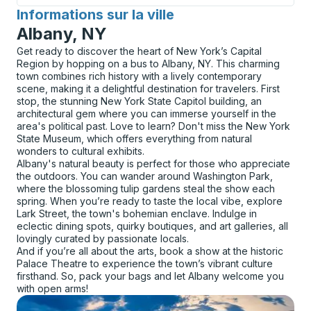
Informations sur la ville
pour
Albany, NY
Get ready to discover the heart of New York’s Capital
Region by hopping on a bus to Albany, NY. This charming
town combines rich history with a lively contemporary
scene, making it a delightful destination for travelers. First
stop, the stunning New York State Capitol building, an
architectural gem where you can immerse yourself in the
area's political past. Love to learn? Don't miss the New York
State Museum, which offers everything from natural
wonders to cultural exhibits.
Albany's natural beauty is perfect for those who appreciate
the outdoors. You can wander around Washington Park,
where the blossoming tulip gardens steal the show each
spring. When you’re ready to taste the local vibe, explore
Lark Street, the town's bohemian enclave. Indulge in
eclectic dining spots, quirky boutiques, and art galleries, all
lovingly curated by passionate locals.
And if you’re all about the arts, book a show at the historic
Palace Theatre to experience the town’s vibrant culture
firsthand. So, pack your bags and let Albany welcome you
with open arms!