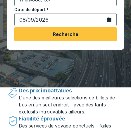
Commencez à saisir la ville de destination pour ouvrir
Date de départ
Tapez la date au format date Barre oblique du mois à 2 c
*
Ouvrez le calen
Recherche
Voyager en toute simplicité avec
Trailways
Des prix imbattables
L'une des meilleures sélections de billets de
bus en un seul endroit - avec des tarifs
exclusifs introuvables ailleurs.
Fiabilité éprouvée
Des services de voyage ponctuels - faites