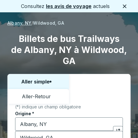
Consultez
les avis de voyage
actuels
Ferme
Albany, NY
Wildwood, GA
Billets de bus Trailways
de Albany, NY à Wildwood,
GA
Aller simple
Choisissez un sens ou un aller-retour:
Aller-Retour
(*) indique un champ obligatoire
Origine
*
Commencez à saisir la ville d'origine pour ouvrir les 
Destination
*
Cliquez pou