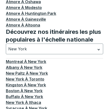
Atmore
À
Oshawa
Atmore
À
Modesto
Atmore
À
Huntington Park
Atmore
À
Gainesville
Atmore
À
Altoona
Découvrez nos itinéraires les plus
populaires à l'échelle nationale
New York
Actuellement sélectionné: New York.
La sélection est a
Montreal
À
New York
Albany
À
New York
New Paltz
À
New York
New York
À
Toronto
Kingston
À
New York
Boston
À
New York
Buffalo
À
New York
New York
À
Ithaca
Syracuse
À
New York