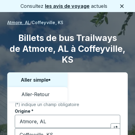
Consultez
les avis de voyage
actuels
Ferme
Atmore, AL
Coffeyville, KS
Billets de bus Trailways
de Atmore, AL à Coffeyville,
KS
Aller simple
Choisissez un sens ou un aller-retour:
Aller-Retour
(*) indique un champ obligatoire
Origine
*
Commencez à saisir la ville d'origine pour ouvrir les 
Destination
*
Cliquez pou