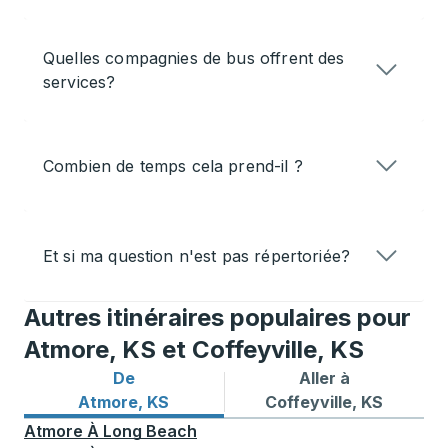
Quelles compagnies de bus offrent des
services?
Combien de temps cela prend-il ?
Et si ma question n'est pas répertoriée?
Autres itinéraires populaires pour
Atmore, KS et Coffeyville, KS
De
Aller à
Itinéraires de bus depuis Atmore, KS
Itinéraires de bus vers Coff
Atmore, KS
Coffeyville, KS
Atmore
À
Long Beach