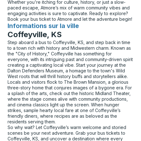
Whether you're itching for culture, history, or just a slow-
paced escape, Atmore’s mix of warm community vibes and
engaging activities is sure to captivate. Ready to explore?
Book your bus ticket to Atmore and let the adventure begin!
Informations sur la ville
pour
Coffeyville, KS
Step aboard a bus to Coffeyville, KS, and step back in time
to a town rich with history and Midwestern charm. Known as
the "City of History," Coffeyville has something for
everyone, with its intriguing past and community-driven spirit
creating a captivating local vibe. Start your journey at the
Dalton Defenders Museum, a homage to the town's Wild
West roots that will thrill history buffs and storytellers alike.
Locals and visitors flock to The Brown Mansion, a glorious
three-story home that conjures images of a bygone era. For
a splash of the arts, check out the historic Midland Theater,
where the stage comes alive with community productions,
and cinema classics light up the screen. When hunger
strikes, sample hearty local fare at one of Coffeyville’s
friendly diners, where recipes are as beloved as the
residents serving them.
So why wait? Let Coffeyville’s warm welcome and storied
scenes be your next adventure. Grab your bus tickets to
Coffeyville, KS, and uncover a destination where every