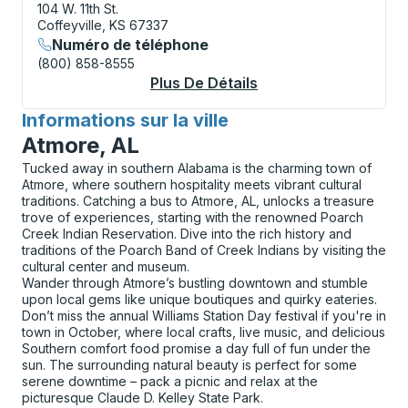
104 W. 11th St.
Coffeyville, KS 67337
Numéro de téléphone
(800) 858-8555
Plus De Détails
À Propos Coffeyville
Informations sur la ville
pour
Atmore, AL
Tucked away in southern Alabama is the charming town of
Atmore, where southern hospitality meets vibrant cultural
traditions. Catching a bus to Atmore, AL, unlocks a treasure
trove of experiences, starting with the renowned Poarch
Creek Indian Reservation. Dive into the rich history and
traditions of the Poarch Band of Creek Indians by visiting the
cultural center and museum.
Wander through Atmore’s bustling downtown and stumble
upon local gems like unique boutiques and quirky eateries.
Don’t miss the annual Williams Station Day festival if you're in
town in October, where local crafts, live music, and delicious
Southern comfort food promise a day full of fun under the
sun. The surrounding natural beauty is perfect for some
serene downtime – pack a picnic and relax at the
picturesque Claude D. Kelley State Park.