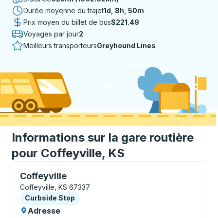
Durée moyenne du trajet
1 jour 8 heures 50 minutes
1d, 8h, 50m
Prix moyen du billet de bus
$221.49
Voyages par jour
2
Meilleurs transporteurs
Greyhound Lines
Informations sur la gare routière
pour Coffeyville, KS
Curbside Stop, utilisez les touches fléchées ou la to
Coffeyville
Coffeyville, KS 67337
Curbside Stop
Curbside Stop
Adresse