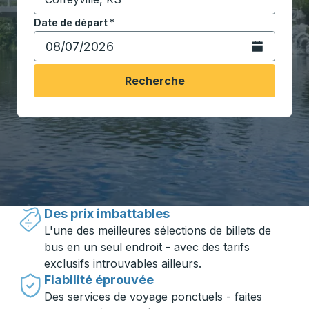
Commencez à saisir la ville de destination pour ouvrir
Date de départ
Tapez la date au format date Barre oblique du mois à 2 c
*
Ouvrez le calen
Recherche
Voyager en toute simplicité avec
Trailways
Des prix imbattables
L'une des meilleures sélections de billets de
bus en un seul endroit - avec des tarifs
exclusifs introuvables ailleurs.
Fiabilité éprouvée
Des services de voyage ponctuels - faites