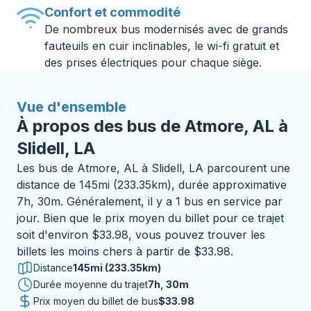
Confort et commodité
De nombreux bus modernisés avec de grands
fauteuils en cuir inclinables, le wi-fi gratuit et
des prises électriques pour chaque siège.
Vue d'ensemble
À propos des bus de Atmore, AL à
Slidell, LA
Les bus de Atmore, AL à Slidell, LA parcourent une
distance de 145mi (233.35km), durée approximative
7h, 30m. Généralement, il y a 1 bus en service par
jour. Bien que le prix moyen du billet pour ce trajet
soit d'environ $33.98, vous pouvez trouver les
billets les moins chers à partir de $33.98.
Distance
145mi (233.35km)
Durée moyenne du trajet
7 heures 30 minutes
7h, 30m
Prix moyen du billet de bus
$33.98