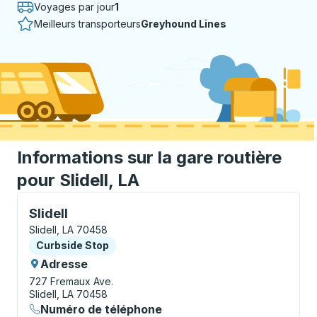
Voyages par jour
1
Meilleurs transporteurs
Greyhound Lines
Informations sur la gare routière
pour Slidell, LA
Curbside Stop, utilisez les touches fléchées ou la to
Slidell
Slidell, LA 70458
Curbside Stop
Curbside Stop
Adresse
727 Fremaux Ave.
Slidell, LA 70458
Numéro de téléphone