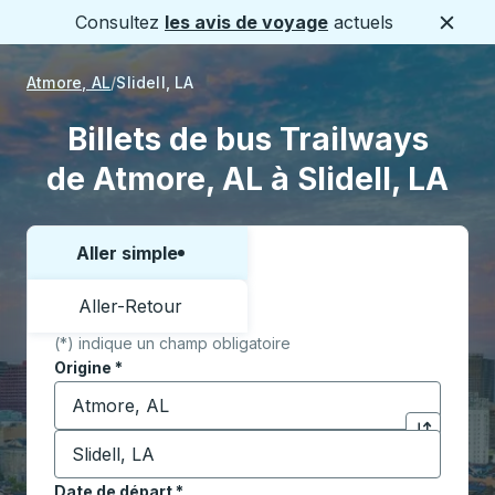
Consultez
les avis de voyage
actuels
Ferme
Atmore, AL
Slidell, LA
Billets de bus Trailways
de Atmore, AL à Slidell, LA
Aller simple
Choisissez un sens ou un aller-retour:
Aller-Retour
(*) indique un champ obligatoire
Origine
*
Commencez à saisir la ville d'origine pour ouvrir les 
Destination
*
Cliquez pou
Commencez à saisir la ville de destination pour ouvrir
Date de départ
Tapez la date au format date Barre oblique du mois à 2 c
*