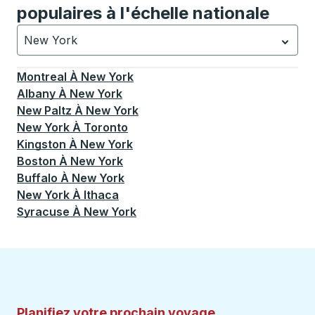
populaires à l'échelle nationale
New York
Actuellement sélectionné: New York.
La sélection est a
Montreal
À
New York
Albany
À
New York
New Paltz
À
New York
New York
À
Toronto
Kingston
À
New York
Boston
À
New York
Buffalo
À
New York
New York
À
Ithaca
Syracuse
À
New York
Planifiez votre prochain voyage