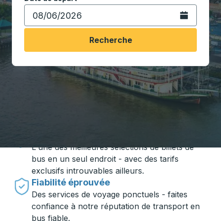
Ouvrez le calen
Recherche
Voyager en toute simplicité avec
Trailways
Des prix imbattables
L'une des meilleures sélections de billets de
bus en un seul endroit - avec des tarifs
exclusifs introuvables ailleurs.
Fiabilité éprouvée
Des services de voyage ponctuels - faites
confiance à notre réputation de transport en
bus fiable.