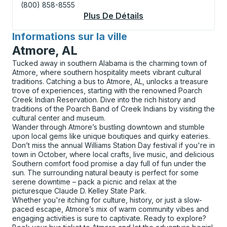
(800) 858-8555
Plus De Détails
À Propos Slidell Cur
Informations sur la ville
pour
Atmore, AL
Tucked away in southern Alabama is the charming town of
Atmore, where southern hospitality meets vibrant cultural
traditions. Catching a bus to Atmore, AL, unlocks a treasure
trove of experiences, starting with the renowned Poarch
Creek Indian Reservation. Dive into the rich history and
traditions of the Poarch Band of Creek Indians by visiting the
cultural center and museum.
Wander through Atmore’s bustling downtown and stumble
upon local gems like unique boutiques and quirky eateries.
Don’t miss the annual Williams Station Day festival if you're in
town in October, where local crafts, live music, and delicious
Southern comfort food promise a day full of fun under the
sun. The surrounding natural beauty is perfect for some
serene downtime – pack a picnic and relax at the
picturesque Claude D. Kelley State Park.
Whether you're itching for culture, history, or just a slow-
paced escape, Atmore’s mix of warm community vibes and
engaging activities is sure to captivate. Ready to explore?