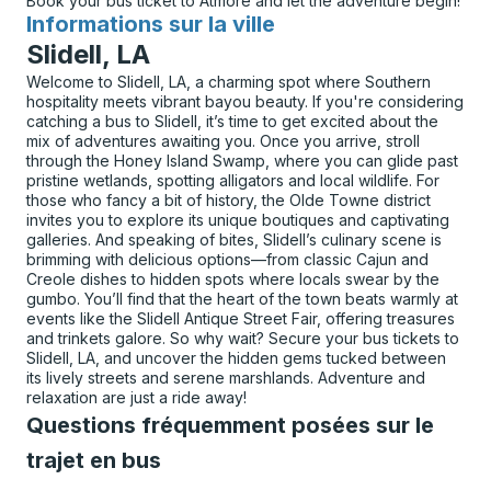
Book your bus ticket to Atmore and let the adventure begin!
Informations sur la ville
pour
Slidell, LA
Welcome to Slidell, LA, a charming spot where Southern
hospitality meets vibrant bayou beauty. If you're considering
catching a bus to Slidell, it’s time to get excited about the
mix of adventures awaiting you. Once you arrive, stroll
through the Honey Island Swamp, where you can glide past
pristine wetlands, spotting alligators and local wildlife. For
those who fancy a bit of history, the Olde Towne district
invites you to explore its unique boutiques and captivating
galleries. And speaking of bites, Slidell’s culinary scene is
brimming with delicious options—from classic Cajun and
Creole dishes to hidden spots where locals swear by the
gumbo. You’ll find that the heart of the town beats warmly at
events like the Slidell Antique Street Fair, offering treasures
and trinkets galore. So why wait? Secure your bus tickets to
Slidell, LA, and uncover the hidden gems tucked between
its lively streets and serene marshlands. Adventure and
relaxation are just a ride away!
Questions fréquemment posées sur le
trajet en bus