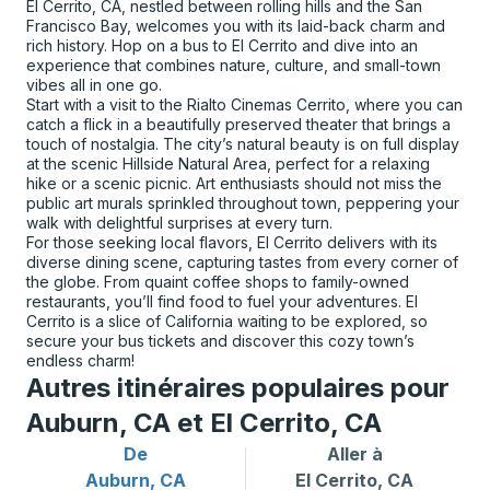
El Cerrito, CA, nestled between rolling hills and the San
Francisco Bay, welcomes you with its laid-back charm and
rich history. Hop on a bus to El Cerrito and dive into an
experience that combines nature, culture, and small-town
vibes all in one go.
Start with a visit to the Rialto Cinemas Cerrito, where you can
catch a flick in a beautifully preserved theater that brings a
touch of nostalgia. The city’s natural beauty is on full display
at the scenic Hillside Natural Area, perfect for a relaxing
hike or a scenic picnic. Art enthusiasts should not miss the
public art murals sprinkled throughout town, peppering your
walk with delightful surprises at every turn.
For those seeking local flavors, El Cerrito delivers with its
diverse dining scene, capturing tastes from every corner of
the globe. From quaint coffee shops to family-owned
restaurants, you’ll find food to fuel your adventures. El
Cerrito is a slice of California waiting to be explored, so
secure your bus tickets and discover this cozy town’s
endless charm!
Autres itinéraires populaires pour
Auburn, CA et El Cerrito, CA
De
Aller à
Itinéraires de bus depuis Auburn, CA
Itinéraires de bus vers El Ce
Auburn, CA
El Cerrito, CA