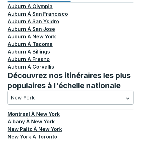
Auburn
À
Olympia
Auburn
À
San Francisco
Auburn
À
San Ysidro
Auburn
À
San Jose
Auburn
À
New York
Auburn
À
Tacoma
Auburn
À
Billings
Auburn
À
Fresno
Auburn
À
Corvallis
Découvrez nos itinéraires les plus
populaires à l'échelle nationale
New York
Actuellement sélectionné: New York.
La sélection est a
Montreal
À
New York
Albany
À
New York
New Paltz
À
New York
New York
À
Toronto