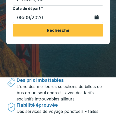
Commencez à saisir la ville de destination pour ouvrir
Date de départ
Tapez la date au format date Barre oblique du mois à 2 c
*
Ouvrez le calen
Recherche
Voyager en toute simplicité avec
Trailways
Des prix imbattables
L'une des meilleures sélections de billets de
bus en un seul endroit - avec des tarifs
exclusifs introuvables ailleurs.
Fiabilité éprouvée
Des services de voyage ponctuels - faites