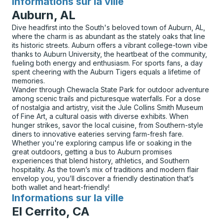
Informations sur la ville
pour
Auburn, AL
Dive headfirst into the South's beloved town of Auburn, AL,
where the charm is as abundant as the stately oaks that line
its historic streets. Auburn offers a vibrant college-town vibe
thanks to Auburn University, the heartbeat of the community,
fueling both energy and enthusiasm. For sports fans, a day
spent cheering with the Auburn Tigers equals a lifetime of
memories.
Wander through Chewacla State Park for outdoor adventure
among scenic trails and picturesque waterfalls. For a dose
of nostalgia and artistry, visit the Jule Collins Smith Museum
of Fine Art, a cultural oasis with diverse exhibits. When
hunger strikes, savor the local cuisine, from Southern-style
diners to innovative eateries serving farm-fresh fare.
Whether you're exploring campus life or soaking in the
great outdoors, getting a bus to Auburn promises
experiences that blend history, athletics, and Southern
hospitality. As the town’s mix of traditions and modern flair
envelop you, you’ll discover a friendly destination that’s
both wallet and heart-friendly!
Informations sur la ville
pour
El Cerrito, CA