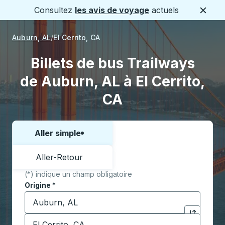
Consultez
les avis de voyage
actuels
Ferme
Auburn, AL
El Cerrito, CA
Billets de bus Trailways
de Auburn, AL à El Cerrito,
CA
Aller simple
Choisissez un sens ou un aller-retour:
Aller-Retour
(*) indique un champ obligatoire
Origine
*
Commencez à saisir la ville d'origine pour ouvrir les 
Destination
*
Cliquez pou