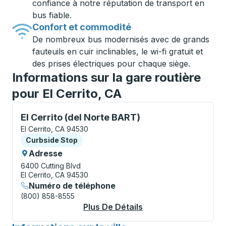
confiance à notre réputation de transport en
bus fiable.
Confort et commodité
De nombreux bus modernisés avec de grands
fauteuils en cuir inclinables, le wi-fi gratuit et
des prises électriques pour chaque siège.
Informations sur la gare routière
pour El Cerrito, CA
Curbside Stop, utilisez les touches fléchées ou la to
El Cerrito (del Norte BART)
El Cerrito, CA 94530
Curbside Stop
Curbside Stop
Adresse
6400 Cutting Blvd
El Cerrito, CA 94530
Numéro de téléphone
(800) 858-8555
Plus De Détails
À Propos El Cerrito 