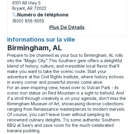
6101 AR Hwy 5
Bryant, AR 72022
Numéro de téléphone
(800) 858-8555
Plus De Détails
À Propos Bryant (Gas
Informations sur la ville
pour
Birmingham, AL
Prepare to be charmed as your bus to Birmingham, AL rolls
into the “Magic City.” This Southern gem offers a delightful
blend of history, culture, and irresistible local flavor that’ll
make you want to take the scenic route. Start your
adventure at the Civil Rights Institute, where history echoes
in every corner and powerful stories come alive.
For an awe-inspiring view, head over to Vulcan Park - its
iconic iron statue on Red Mountain is a sight to behold. And
if a stroll through creativity is on your agenda, don’t miss the
Birmingham Museum of Art, showcasing diverse collections
ranging from Renaissance masterpieces to modern marvels.
Of course, you can’t leave town without sampling its
renowned culinary delights. Try some authentic Southern
BBQ at Saw’s and save room for the much-celebrated
banana pudding.