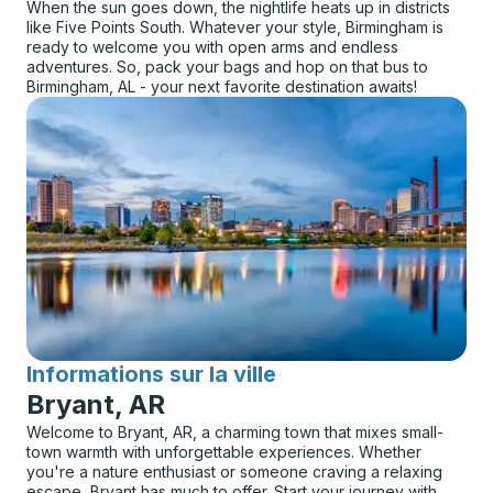
When the sun goes down, the nightlife heats up in districts
like Five Points South. Whatever your style, Birmingham is
ready to welcome you with open arms and endless
adventures. So, pack your bags and hop on that bus to
Birmingham, AL - your next favorite destination awaits!
Informations sur la ville
pour
Bryant, AR
Welcome to Bryant, AR, a charming town that mixes small-
town warmth with unforgettable experiences. Whether
you're a nature enthusiast or someone craving a relaxing
escape, Bryant has much to offer. Start your journey with