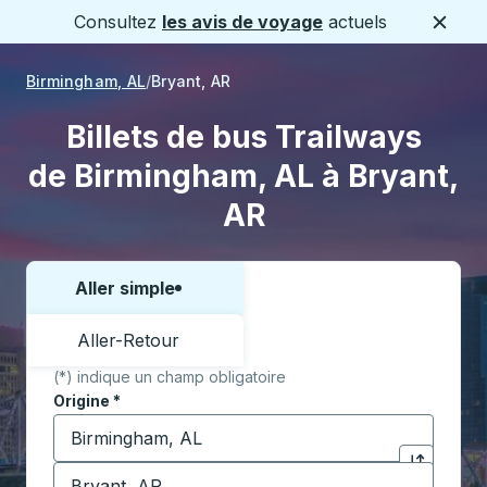
Consultez
les avis de voyage
actuels
Ferme
Birmingham, AL
Bryant, AR
Billets de bus Trailways
de Birmingham, AL à Bryant,
AR
Aller simple
Choisissez un sens ou un aller-retour:
Aller-Retour
(*) indique un champ obligatoire
Origine
*
Commencez à saisir la ville d'origine pour ouvrir les 
Destination
*
Cliquez pou