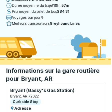
Durée moyenne du trajet
10 heures 57 minutes
10h, 57m
Prix moyen du billet de bus
$84.31
Voyages par jour
4
Meilleurs transporteurs
Greyhound Lines
Informations sur la gare routière
pour Bryant, AR
Curbside Stop, utilisez les touches fléchées ou la to
Bryant (Gassy's Gas Station)
Bryant, AR 72022
Curbside Stop
Curbside Stop
Adresse