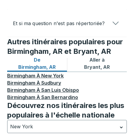
Et si ma question n'est pas répertoriée?
Autres itinéraires populaires pour
Birmingham, AR et Bryant, AR
De
Aller à
Itinéraires de bus depuis Birmingham, AR
Itinéraires de bus vers Brya
Birmingham, AR
Bryant, AR
Birmingham
À
New York
Birmingham
À
Sudbury
Birmingham
À
San Luis Obispo
Birmingham
À
San Bernardino
Découvrez nos itinéraires les plus
populaires à l'échelle nationale
New York
Actuellement sélectionné: New York.
La sélection est a