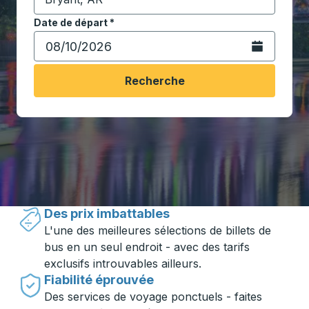
Commencez à saisir la ville de destination pour ouvrir
Date de départ
Tapez la date au format date Barre oblique du mois à 2 c
*
Ouvrez le calen
Recherche
Voyager en toute simplicité avec
Trailways
Des prix imbattables
L'une des meilleures sélections de billets de
bus en un seul endroit - avec des tarifs
exclusifs introuvables ailleurs.
Fiabilité éprouvée
Des services de voyage ponctuels - faites