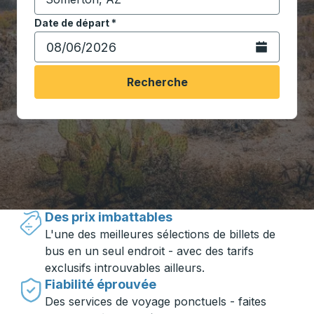
Commencez à saisir la ville de destination pour ouvrir
Date de départ
Tapez la date au format date Barre oblique du mois à 2 c
*
Ouvrez le calen
Recherche
Voyager en toute simplicité avec
Trailways
Des prix imbattables
L'une des meilleures sélections de billets de
bus en un seul endroit - avec des tarifs
exclusifs introuvables ailleurs.
Fiabilité éprouvée
Des services de voyage ponctuels - faites