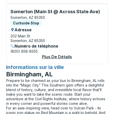
Curbside Stop, utilisez les touches fléchées ou la to
Somerton (Main St @ Across State Ave)
Somerton, AZ 85350
Curbside Stop
Curbside Stop
Adresse
202 Main St
Somerton, AZ 85350
Numéro de téléphone
(800) 858-8555
Plus De Détails
À Propos Somerton (
Informations sur la ville
pour
Birmingham, AL
Prepare to be charmed as your bus to Birmingham, AL rolls
into the “Magic City.” This Southern gem offers a delightful
blend of history, culture, and irresistible local flavor that’ll
make you want to take the scenic route. Start your
adventure at the Civil Rights Institute, where history echoes
in every corner and powerful stories come alive.
For an awe-inspiring view, head over to Vulcan Park - its
iconic iron statue on Red Mountain is a sight to behold. And