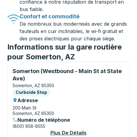
confiance à notre réputation de transport en
bus fiable.
Confort et commodité
De nombreux bus modernisés avec de grands
fauteuils en cuir inclinables, le wi-fi gratuit et
des prises électriques pour chaque siège.
Informations sur la gare routière
pour Somerton, AZ
Curbside Stop, utilisez les touches fléchées ou la to
Somerton (Westbound - Main St at State
Ave)
Somerton, AZ 85350
Curbside Stop
Curbside Stop
Adresse
200 Main St
Somerton, AZ 85350
Numéro de téléphone
(800) 858-8555
Plus De Détails
À Propos Somerton (