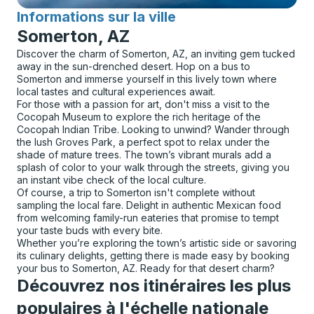
Informations sur la ville
pour
Somerton, AZ
Discover the charm of Somerton, AZ, an inviting gem tucked
away in the sun-drenched desert. Hop on a bus to
Somerton and immerse yourself in this lively town where
local tastes and cultural experiences await.
For those with a passion for art, don't miss a visit to the
Cocopah Museum to explore the rich heritage of the
Cocopah Indian Tribe. Looking to unwind? Wander through
the lush Groves Park, a perfect spot to relax under the
shade of mature trees. The town’s vibrant murals add a
splash of color to your walk through the streets, giving you
an instant vibe check of the local culture.
Of course, a trip to Somerton isn't complete without
sampling the local fare. Delight in authentic Mexican food
from welcoming family-run eateries that promise to tempt
your taste buds with every bite.
Whether you’re exploring the town’s artistic side or savoring
its culinary delights, getting there is made easy by booking
your bus to Somerton, AZ. Ready for that desert charm?
Découvrez nos itinéraires les plus
populaires à l'échelle nationale