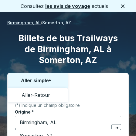
Consultez
les avis de voyage
actuels
Ferme
Birmingham, AL
Somerton, AZ
Billets de bus Trailways
de Birmingham, AL à
Somerton, AZ
Aller simple
Choisissez un sens ou un aller-retour:
Aller-Retour
(*) indique un champ obligatoire
Origine
*
Commencez à saisir la ville d'origine pour ouvrir les 
Destination
*
Cliquez pou