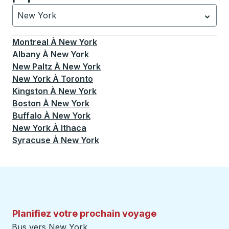
New York
Actuellement sélectionné: New York.
La sélection est a
Montreal
À
New York
Albany
À
New York
New Paltz
À
New York
New York
À
Toronto
Kingston
À
New York
Boston
À
New York
Buffalo
À
New York
New York
À
Ithaca
Syracuse
À
New York
Planifiez votre prochain voyage
Bus vers New York