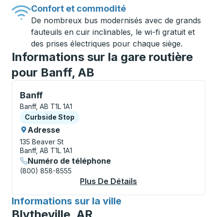
Confort et commodité
De nombreux bus modernisés avec de grands
fauteuils en cuir inclinables, le wi-fi gratuit et
des prises électriques pour chaque siège.
Informations sur la gare routière
pour Banff, AB
Curbside Stop, utilisez les touches fléchées ou la to
Banff
Banff, AB T1L 1A1
Curbside Stop
Curbside Stop
Adresse
135 Beaver St
Banff, AB T1L 1A1
Numéro de téléphone
(800) 858-8555
Plus De Détails
À Propos Banff Curb
Informations sur la ville
pour
Blytheville, AR