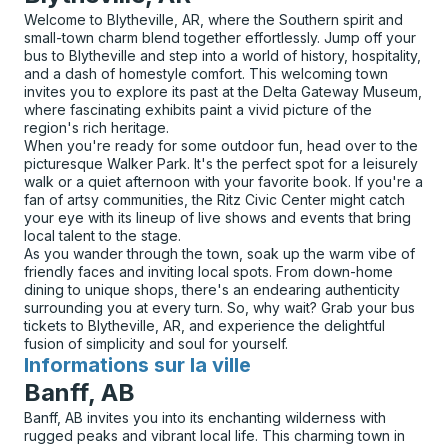
Welcome to Blytheville, AR, where the Southern spirit and
small-town charm blend together effortlessly. Jump off your
bus to Blytheville and step into a world of history, hospitality,
and a dash of homestyle comfort. This welcoming town
invites you to explore its past at the Delta Gateway Museum,
where fascinating exhibits paint a vivid picture of the
region's rich heritage.
When you're ready for some outdoor fun, head over to the
picturesque Walker Park. It's the perfect spot for a leisurely
walk or a quiet afternoon with your favorite book. If you're a
fan of artsy communities, the Ritz Civic Center might catch
your eye with its lineup of live shows and events that bring
local talent to the stage.
As you wander through the town, soak up the warm vibe of
friendly faces and inviting local spots. From down-home
dining to unique shops, there's an endearing authenticity
surrounding you at every turn. So, why wait? Grab your bus
tickets to Blytheville, AR, and experience the delightful
fusion of simplicity and soul for yourself.
Informations sur la ville
pour
Banff, AB
Banff, AB invites you into its enchanting wilderness with
rugged peaks and vibrant local life. This charming town in