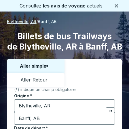
Consultez
les avis de voyage
actuels
Ferme
Blytheville, AR
Banff, AB
Billets de bus Trailways
de Blytheville, AR à Banff, AB
Aller simple
Choisissez un sens ou un aller-retour:
Aller-Retour
(*) indique un champ obligatoire
Origine
*
Commencez à saisir la ville d'origine pour ouvrir les 
Destination
*
Cliquez pou
Commencez à saisir la ville de destination pour ouvrir
Date de départ
Tapez la date au format date Barre oblique du mois à 2 c
*