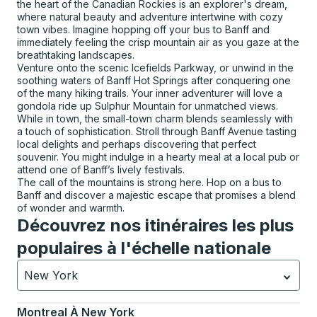
the heart of the Canadian Rockies is an explorer's dream,
where natural beauty and adventure intertwine with cozy
town vibes. Imagine hopping off your bus to Banff and
immediately feeling the crisp mountain air as you gaze at the
breathtaking landscapes.
Venture onto the scenic Icefields Parkway, or unwind in the
soothing waters of Banff Hot Springs after conquering one
of the many hiking trails. Your inner adventurer will love a
gondola ride up Sulphur Mountain for unmatched views.
While in town, the small-town charm blends seamlessly with
a touch of sophistication. Stroll through Banff Avenue tasting
local delights and perhaps discovering that perfect
souvenir. You might indulge in a hearty meal at a local pub or
attend one of Banff’s lively festivals.
The call of the mountains is strong here. Hop on a bus to
Banff and discover a majestic escape that promises a blend
of wonder and warmth.
Découvrez nos itinéraires les plus
populaires à l'échelle nationale
New York
Actuellement sélectionné: New York.
La sélection est a
Montreal
À
New York