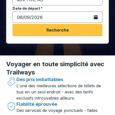
Commencez à saisir la ville de destination pour ouvrir
Date de départ
Tapez la date au format date Barre oblique du mois à 2 c
*
Ouvrez le calen
Recherche
Voyager en toute simplicité avec
Trailways
Des prix imbattables
L'une des meilleures sélections de billets de
bus en un seul endroit - avec des tarifs
exclusifs introuvables ailleurs.
Fiabilité éprouvée
Des services de voyage ponctuels - faites