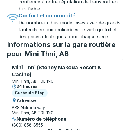
confiance à notre réputation de transport en
bus fiable.
Confort et commodité
De nombreux bus modernisés avec de grands
fauteuils en cuir inclinables, le wi-fi gratuit et
des prises électriques pour chaque siège.
Informations sur la gare routière
pour Mini Thni, AB
Curbside Stop, utilisez les touches fléchées ou la to
Mînî Thnî (Stoney Nakoda Resort &
Casino)
Mini Thni, AB T0L 1N0
24 heures
Curbside Stop
Curbside Stop
Adresse
888 Nakoda way
Mini Thni, AB T0L 1N0
Numéro de téléphone
(800) 858-8555