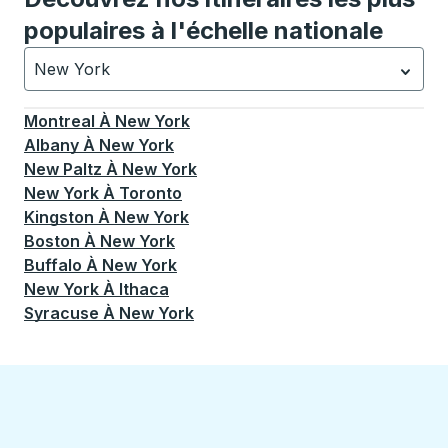
populaires à l'échelle nationale
New York
Actuellement sélectionné: New York.
La sélection est a
Montreal
À
New York
Albany
À
New York
New Paltz
À
New York
New York
À
Toronto
Kingston
À
New York
Boston
À
New York
Buffalo
À
New York
New York
À
Ithaca
Syracuse
À
New York