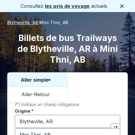
Consultez
les avis de voyage
actuels
Ferme
Blytheville, AR
Mini Thni, AB
Billets de bus Trailways
de Blytheville, AR à Mini
Thni, AB
Aller simple
Choisissez un sens ou un aller-retour:
Aller-Retour
(*) indique un champ obligatoire
Origine
*
Commencez à saisir la ville d'origine pour ouvrir les 
Destination
*
Cliquez pou