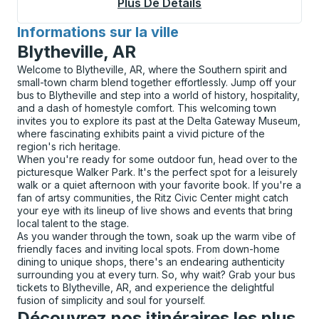
Plus De Détails
À Propos Mînî Thnî 
Informations sur la ville
pour
Blytheville, AR
Welcome to Blytheville, AR, where the Southern spirit and
small-town charm blend together effortlessly. Jump off your
bus to Blytheville and step into a world of history, hospitality,
and a dash of homestyle comfort. This welcoming town
invites you to explore its past at the Delta Gateway Museum,
where fascinating exhibits paint a vivid picture of the
region's rich heritage.
When you're ready for some outdoor fun, head over to the
picturesque Walker Park. It's the perfect spot for a leisurely
walk or a quiet afternoon with your favorite book. If you're a
fan of artsy communities, the Ritz Civic Center might catch
your eye with its lineup of live shows and events that bring
local talent to the stage.
As you wander through the town, soak up the warm vibe of
friendly faces and inviting local spots. From down-home
dining to unique shops, there's an endearing authenticity
surrounding you at every turn. So, why wait? Grab your bus
tickets to Blytheville, AR, and experience the delightful
fusion of simplicity and soul for yourself.
Découvrez nos itinéraires les plus