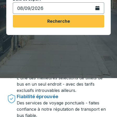
Ouvrez le calen
Recherche
Voyager en toute simplicité avec
Trailways
Des prix imbattables
L'une des meilleures sélections de billets de
bus en un seul endroit - avec des tarifs
exclusifs introuvables ailleurs.
Fiabilité éprouvée
Des services de voyage ponctuels - faites
confiance à notre réputation de transport en
bus fiable.