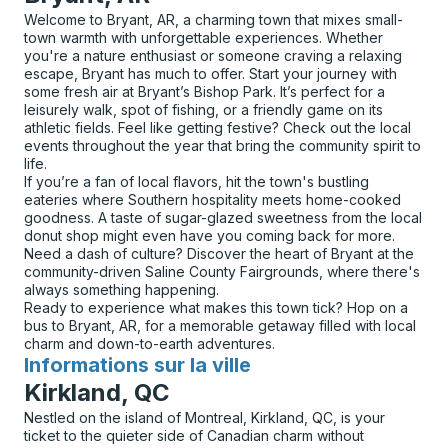
Welcome to Bryant, AR, a charming town that mixes small-
town warmth with unforgettable experiences. Whether
you're a nature enthusiast or someone craving a relaxing
escape, Bryant has much to offer. Start your journey with
some fresh air at Bryant’s Bishop Park. It’s perfect for a
leisurely walk, spot of fishing, or a friendly game on its
athletic fields. Feel like getting festive? Check out the local
events throughout the year that bring the community spirit to
life.
If you’re a fan of local flavors, hit the town's bustling
eateries where Southern hospitality meets home-cooked
goodness. A taste of sugar-glazed sweetness from the local
donut shop might even have you coming back for more.
Need a dash of culture? Discover the heart of Bryant at the
community-driven Saline County Fairgrounds, where there's
always something happening.
Ready to experience what makes this town tick? Hop on a
bus to Bryant, AR, for a memorable getaway filled with local
charm and down-to-earth adventures.
Informations sur la ville
pour
Kirkland, QC
Nestled on the island of Montreal, Kirkland, QC, is your
ticket to the quieter side of Canadian charm without