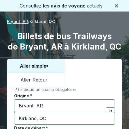
Consultez
les avis de voyage
actuels
Ferme
Bryant, AR
Kirkland, QC
Billets de bus Trailways
de Bryant, AR à Kirkland, QC
Aller simple
Choisissez un sens ou un aller-retour:
Aller-Retour
(*) indique un champ obligatoire
Origine
*
Commencez à saisir la ville d'origine pour ouvrir les 
Destination
*
Cliquez pou
Commencez à saisir la ville de destination pour ouvrir
Date de départ
Tapez la date au format date Barre oblique du mois à 2 c
*