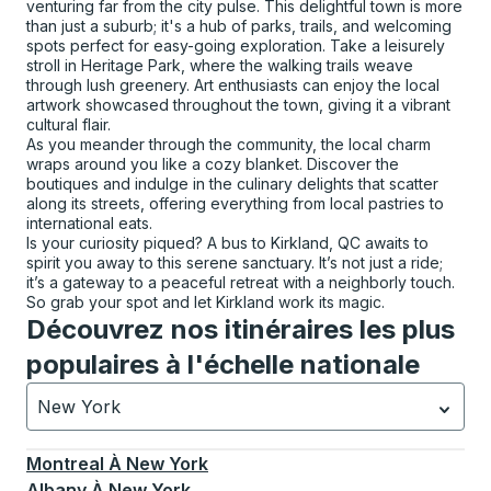
venturing far from the city pulse. This delightful town is more
than just a suburb; it's a hub of parks, trails, and welcoming
spots perfect for easy-going exploration. Take a leisurely
stroll in Heritage Park, where the walking trails weave
through lush greenery. Art enthusiasts can enjoy the local
artwork showcased throughout the town, giving it a vibrant
cultural flair.
As you meander through the community, the local charm
wraps around you like a cozy blanket. Discover the
boutiques and indulge in the culinary delights that scatter
along its streets, offering everything from local pastries to
international eats.
Is your curiosity piqued? A bus to Kirkland, QC awaits to
spirit you away to this serene sanctuary. It’s not just a ride;
it’s a gateway to a peaceful retreat with a neighborly touch.
So grab your spot and let Kirkland work its magic.
Découvrez nos itinéraires les plus
populaires à l'échelle nationale
New York
Actuellement sélectionné: New York.
La sélection est a
Montreal
À
New York
Albany
À
New York