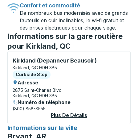
Confort et commodité
De nombreux bus modernisés avec de grands
fauteuils en cuir inclinables, le wi-fi gratuit et
des prises électriques pour chaque siège.
Informations sur la gare routière
pour Kirkland, QC
Curbside Stop, utilisez les touches fléchées ou la to
Kirkland (Depanneur Beausoir)
Kirkland, QC H9H 3B5
Curbside Stop
Curbside Stop
Adresse
2875 Saint-Charles Blvd
Kirkland, QC H9H 3B5
Numéro de téléphone
(800) 858-8555
Plus De Détails
À Propos Kirkland (
Informations sur la ville
pour
Bryant, AR