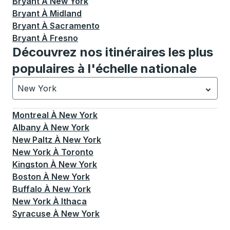
Bryant
À
New York
Bryant
À
Midland
Bryant
À
Sacramento
Bryant
À
Fresno
Découvrez nos itinéraires les plus
populaires à l'échelle nationale
New York
Actuellement sélectionné: New York.
La sélection est a
Montreal
À
New York
Albany
À
New York
New Paltz
À
New York
New York
À
Toronto
Kingston
À
New York
Boston
À
New York
Buffalo
À
New York
New York
À
Ithaca
Syracuse
À
New York