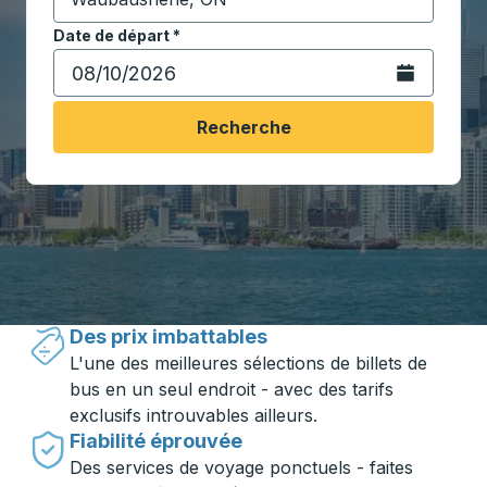
Commencez à saisir la ville de destination pour ouvrir
Date de départ
Tapez la date au format date Barre oblique du mois à 2 c
*
Ouvrez le calen
Recherche
Voyager en toute simplicité avec
Trailways
Des prix imbattables
L'une des meilleures sélections de billets de
bus en un seul endroit - avec des tarifs
exclusifs introuvables ailleurs.
Fiabilité éprouvée
Des services de voyage ponctuels - faites