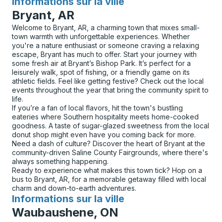
Informations sur la ville
pour
Bryant, AR
Welcome to Bryant, AR, a charming town that mixes small-
town warmth with unforgettable experiences. Whether
you're a nature enthusiast or someone craving a relaxing
escape, Bryant has much to offer. Start your journey with
some fresh air at Bryant’s Bishop Park. It’s perfect for a
leisurely walk, spot of fishing, or a friendly game on its
athletic fields. Feel like getting festive? Check out the local
events throughout the year that bring the community spirit to
life.
If you’re a fan of local flavors, hit the town's bustling
eateries where Southern hospitality meets home-cooked
goodness. A taste of sugar-glazed sweetness from the local
donut shop might even have you coming back for more.
Need a dash of culture? Discover the heart of Bryant at the
community-driven Saline County Fairgrounds, where there's
always something happening.
Ready to experience what makes this town tick? Hop on a
bus to Bryant, AR, for a memorable getaway filled with local
charm and down-to-earth adventures.
Informations sur la ville
pour
Waubaushene, ON