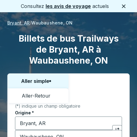
Consultez
les avis de voyage
actuels
Ferme
Bryant, AR
Waubaushene, ON
Billets de bus Trailways
de Bryant, AR à
Waubaushene, ON
Aller simple
Choisissez un sens ou un aller-retour:
Aller-Retour
(*) indique un champ obligatoire
Origine
*
Commencez à saisir la ville d'origine pour ouvrir les 
Destination
*
Cliquez pou