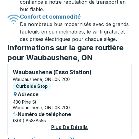
confiance à notre réputation de transport en
bus fiable.
Confort et commodité
De nombreux bus modernisés avec de grands
fauteuils en cuir inclinables, le wi-fi gratuit et
des prises électriques pour chaque siège.
Informations sur la gare routière
pour Waubaushene, ON
Curbside Stop, utilisez les touches fléchées ou la to
Waubaushene (Esso Station)
Waubaushene, ON L0K 2C0
Curbside Stop
Curbside Stop
Adresse
430 Pine St
Waubaushene, ON L0K 2C0
Numéro de téléphone
(800) 858-8555
Plus De Détails
À Propos Waubaushen