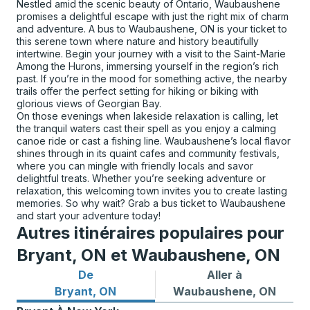
Nestled amid the scenic beauty of Ontario, Waubaushene
promises a delightful escape with just the right mix of charm
and adventure. A bus to Waubaushene, ON is your ticket to
this serene town where nature and history beautifully
intertwine. Begin your journey with a visit to the Saint-Marie
Among the Hurons, immersing yourself in the region’s rich
past. If you’re in the mood for something active, the nearby
trails offer the perfect setting for hiking or biking with
glorious views of Georgian Bay.
On those evenings when lakeside relaxation is calling, let
the tranquil waters cast their spell as you enjoy a calming
canoe ride or cast a fishing line. Waubaushene’s local flavor
shines through in its quaint cafes and community festivals,
where you can mingle with friendly locals and savor
delightful treats. Whether you’re seeking adventure or
relaxation, this welcoming town invites you to create lasting
memories. So why wait? Grab a bus ticket to Waubaushene
and start your adventure today!
Autres itinéraires populaires pour
Bryant, ON et Waubaushene, ON
De
Aller à
Itinéraires de bus depuis Bryant, ON
Itinéraires de bus vers Wa
Bryant, ON
Waubaushene, ON