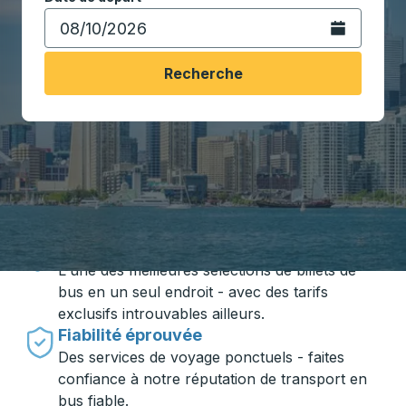
Ouvrez le calen
Recherche
Voyager en toute simplicité avec
Trailways
Des prix imbattables
L'une des meilleures sélections de billets de
bus en un seul endroit - avec des tarifs
exclusifs introuvables ailleurs.
Fiabilité éprouvée
Des services de voyage ponctuels - faites
confiance à notre réputation de transport en
bus fiable.