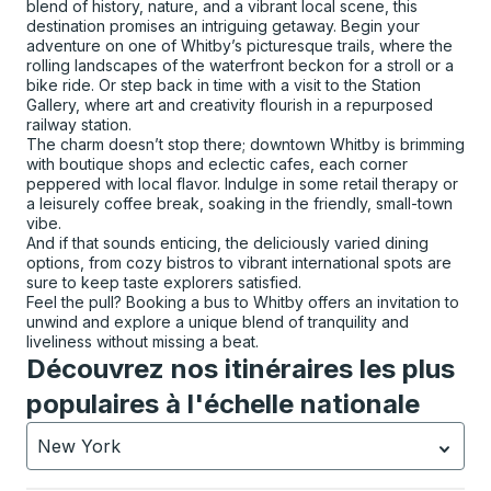
blend of history, nature, and a vibrant local scene, this
destination promises an intriguing getaway. Begin your
adventure on one of Whitby’s picturesque trails, where the
rolling landscapes of the waterfront beckon for a stroll or a
bike ride. Or step back in time with a visit to the Station
Gallery, where art and creativity flourish in a repurposed
railway station.
The charm doesn’t stop there; downtown Whitby is brimming
with boutique shops and eclectic cafes, each corner
peppered with local flavor. Indulge in some retail therapy or
a leisurely coffee break, soaking in the friendly, small-town
vibe.
And if that sounds enticing, the deliciously varied dining
options, from cozy bistros to vibrant international spots are
sure to keep taste explorers satisfied.
Feel the pull? Booking a bus to Whitby offers an invitation to
unwind and explore a unique blend of tranquility and
liveliness without missing a beat.
Découvrez nos itinéraires les plus
populaires à l'échelle nationale
New York
Actuellement sélectionné: New York.
La sélection est a