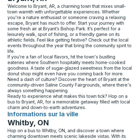
Welcome to Bryant, AR, a charming town that mixes small-
town warmth with unforgettable experiences. Whether
you're a nature enthusiast or someone craving a relaxing
escape, Bryant has much to offer. Start your journey with
some fresh air at Bryant’s Bishop Park. It’s perfect for a
leisurely walk, spot of fishing, or a friendly game on its
athletic fields. Feel like getting festive? Check out the local
events throughout the year that bring the community spirit to
life.
If you’re a fan of local flavors, hit the town's bustling
eateries where Southern hospitality meets home-cooked
goodness. A taste of sugar-glazed sweetness from the local
donut shop might even have you coming back for more.
Need a dash of culture? Discover the heart of Bryant at the
community-driven Saline County Fairgrounds, where there's
always something happening.
Ready to experience what makes this town tick? Hop on a
bus to Bryant, AR, for a memorable getaway filled with local
charm and down-to-earth adventures.
Informations sur la ville
pour
Whitby, ON
Hop on a bus to Whitby, ON, and discover a town where
charming downtown meets scenic lakeside vistas. With its