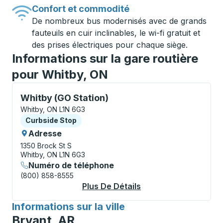
Confort et commodité
De nombreux bus modernisés avec de grands
fauteuils en cuir inclinables, le wi-fi gratuit et
des prises électriques pour chaque siège.
Informations sur la gare routière
pour Whitby, ON
Curbside Stop, utilisez les touches fléchées ou la to
Whitby (GO Station)
Whitby, ON L1N 6G3
Curbside Stop
Curbside Stop
Adresse
1350 Brock St S
Whitby, ON L1N 6G3
Numéro de téléphone
(800) 858-8555
Plus De Détails
À Propos Whitby (GO
Informations sur la ville
pour
Bryant, AR