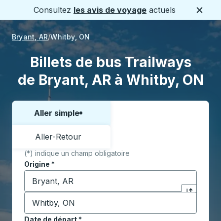
Consultez
les avis de voyage
actuels
Ferme
Bryant, AR
Whitby, ON
Billets de bus Trailways
de Bryant, AR à Whitby, ON
Aller simple
Choisissez un sens ou un aller-retour:
Aller-Retour
(*) indique un champ obligatoire
Origine
*
Commencez à saisir la ville d'origine pour ouvrir les 
Destination
*
Cliquez pou
Commencez à saisir la ville de destination pour ouvrir
Date de départ
Tapez la date au format date Barre oblique du mois à 2 c
*