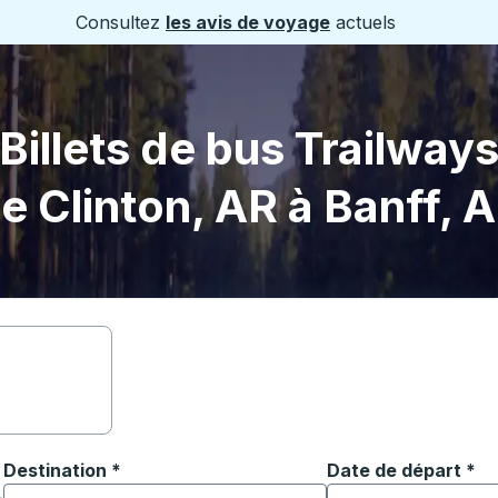
Consultez
les avis de voyage
actuels
Billets de bus Trailway
e Clinton, AR à Banff, 
Destination
*
Date de départ
Tapez la date au fo
*
ouvrir les options de localisation, puis utilisez les touches
Commencez à saisir la ville de destination pour ouvrir les o