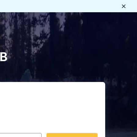
Ferme
s
AB
rmat date Barre oblique du mois à 2 chiffres Barre obliqu
 fléchées pour accéder à la ville d'origine souhaitée, puis a
ptions de localisation, puis utilisez les touches fléchées po