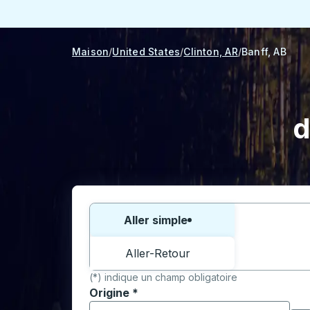
Maison
United States
Clinton, AR
Banff, AB
d
Choisissez un sens ou un aller-retour:
Aller simple
Aller-Retour
(*) indique un champ obligatoire
Origine
*
Commencez à saisir la ville d'origine pour 