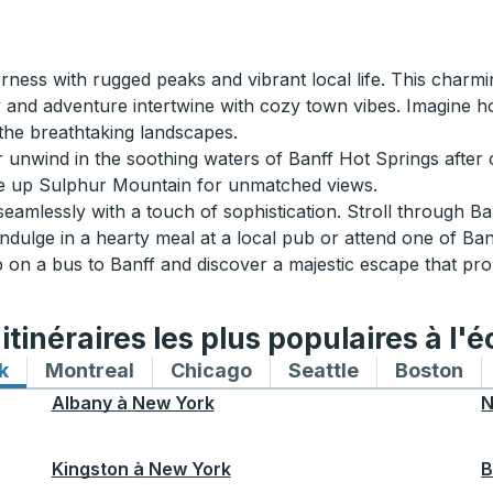
derness with rugged peaks and vibrant local life. This charm
 and adventure intertwine with cozy town vibes. Imagine h
 the breathtaking landscapes.
 unwind in the soothing waters of Banff Hot Springs after 
ide up Sulphur Mountain for unmatched views.
eamlessly with a touch of sophistication. Stroll through Ba
dulge in a hearty meal at a local pub or attend one of Banff’
p on a bus to Banff and discover a majestic escape that p
tinéraires les plus populaires à l'é
k
Itinéraires de bus vers et depuis New York
Montreal
Itinéraires de bus vers et depuis Mon
Chicago
Itinéraires de bus vers 
Seattle
Itinéraires de
Boston
Iti
Albany
à
New York
N
Kingston
à
New York
B