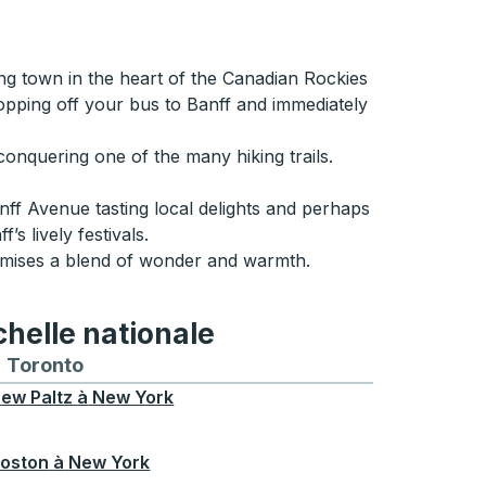
ing town in the heart of the Canadian Rockies
opping off your bus to Banff and immediately
conquering one of the many hiking trails.
nff Avenue tasting local delights and perhaps
s lively festivals.
romises a blend of wonder and warmth.
chelle nationale
treal
et depuis Chicago
 bus vers et depuis Seattle
néraires de bus vers et depuis Boston
Toronto
Itinéraires de bus vers et depuis Toronto
ew Paltz
à
New York
oston
à
New York