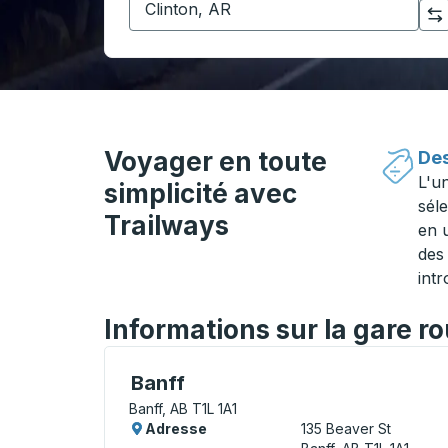
Cliquez pour changer vos sélections d'origine et de destination
Voyager en toute
Des
L'u
simplicité avec
séle
Trailways
en 
des 
intr
Informations sur la gare ro
Curbside Stop, utilisez les touches fléché
Banff
Banff, AB T1L 1A1
Adresse
135 Beaver St