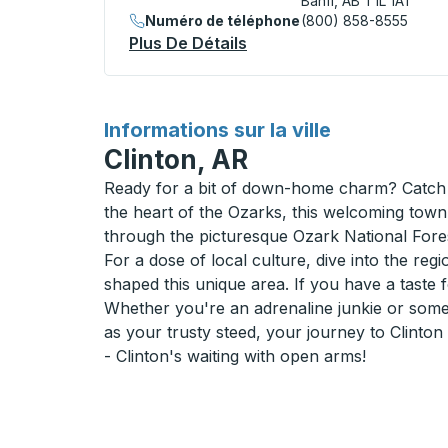
Banff, AB T1L 1A1
Numéro de téléphone
(800) 858-8555
Plus De Détails
À Propos Banff Curbside
pour
Informations sur la ville
Clinton, AR
Ready for a bit of down-home charm? Catch a
the heart of the Ozarks, this welcoming town
through the picturesque Ozark National Fore
For a dose of local culture, dive into the re
shaped this unique area. If you have a taste 
Whether you're an adrenaline junkie or some
as your trusty steed, your journey to Clinton
- Clinton's waiting with open arms!