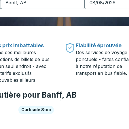
 prix imbattables
Fiabilité éprouvée
ne des meilleures
Des services de voyage
ctions de billets de bus
ponctuels - faites confi
un seul endroit - avec
à notre réputation de
tarifs exclusifs
transport en bus fiable.
ouvables ailleurs.
utière pour Banff, AB
es ou la touche Tab pour en savoir plus sur cette gare rout
Curbside Stop
Curbside Stop