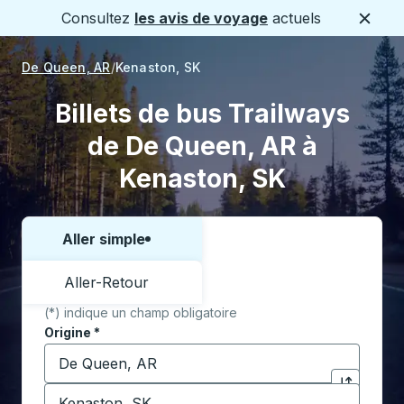
Consultez
les avis de voyage
actuels
Ferme
De Queen, AR
Kenaston, SK
Billets de bus Trailways
de De Queen, AR à
Kenaston, SK
Aller simple
Choisissez un sens ou un aller-retour:
Aller-Retour
(*) indique un champ obligatoire
Origine
*
Commencez à saisir la ville d'origine pour ouvrir les 
Destination
*
Cliquez pou