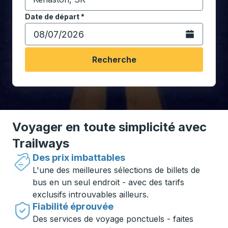
Commencez à saisir la ville de destination pour ouvrir
Date de départ
Tapez la date au format date Barre oblique du mois à 2 c
*
Ouvrez le calen
Recherche
Voyager en toute simplicité avec
Trailways
Des prix imbattables
L'une des meilleures sélections de billets de
bus en un seul endroit - avec des tarifs
exclusifs introuvables ailleurs.
Fiabilité éprouvée
Des services de voyage ponctuels - faites