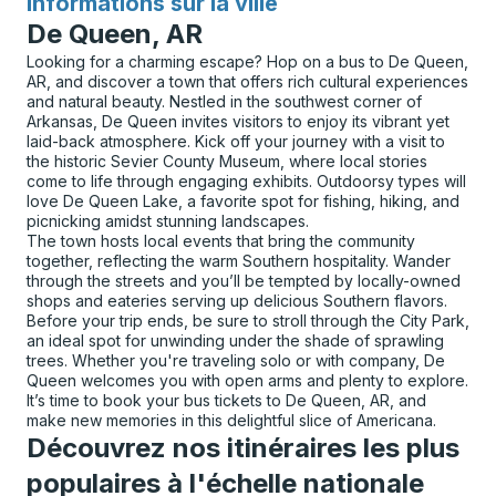
Informations sur la ville
pour
De Queen, AR
Looking for a charming escape? Hop on a bus to De Queen,
AR, and discover a town that offers rich cultural experiences
and natural beauty. Nestled in the southwest corner of
Arkansas, De Queen invites visitors to enjoy its vibrant yet
laid-back atmosphere. Kick off your journey with a visit to
the historic Sevier County Museum, where local stories
come to life through engaging exhibits. Outdoorsy types will
love De Queen Lake, a favorite spot for fishing, hiking, and
picnicking amidst stunning landscapes.
The town hosts local events that bring the community
together, reflecting the warm Southern hospitality. Wander
through the streets and you’ll be tempted by locally-owned
shops and eateries serving up delicious Southern flavors.
Before your trip ends, be sure to stroll through the City Park,
an ideal spot for unwinding under the shade of sprawling
trees. Whether you're traveling solo or with company, De
Queen welcomes you with open arms and plenty to explore.
It’s time to book your bus tickets to De Queen, AR, and
make new memories in this delightful slice of Americana.
Découvrez nos itinéraires les plus
populaires à l'échelle nationale