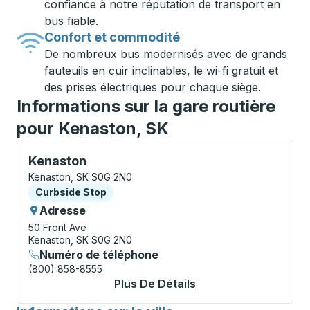
confiance à notre réputation de transport en
bus fiable.
Confort et commodité
De nombreux bus modernisés avec de grands
fauteuils en cuir inclinables, le wi-fi gratuit et
des prises électriques pour chaque siège.
Informations sur la gare routière
pour Kenaston, SK
Curbside Stop, utilisez les touches fléchées ou la to
Kenaston
Kenaston, SK S0G 2N0
Curbside Stop
Curbside Stop
Adresse
50 Front Ave
Kenaston, SK S0G 2N0
Numéro de téléphone
(800) 858-8555
Plus De Détails
À Propos Kenaston C