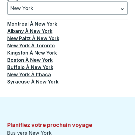
New York
Actuellement sélectionné: New York.
La sélection est a
Montreal
À
New York
Albany
À
New York
New Paltz
À
New York
New York
À
Toronto
Kingston
À
New York
Boston
À
New York
Buffalo
À
New York
New York
À
Ithaca
Syracuse
À
New York
Planifiez votre prochain voyage
Bus vers New York